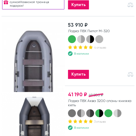
сумкойНавесной транецв
Купить
подарок!
53 910 ₽
Лодка ПВХ Пилот М-320
4 отзыва
В наличии
Купить
41 190 ₽
49 800 ₽
Лодка ПВХ Аква 3200 слань-книжка
киль
3 отзыва
В наличии