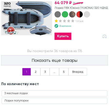
64 079 ₽
71 699 ₽
Лодка ПВХ Юкона (YUKONA) 320 НДНД
1 отзыв
В наличии
Купить
Вы посмотрели 36 товаров из 176
Показать еще товары
1
2
3
…
5
Вперед
По количеству мест
3 местные лодки
Лодки полуторки