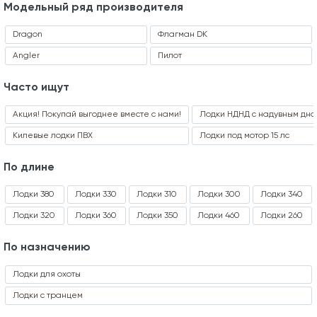
Модельный ряд производителя
Dragon
Флагман DK
Angler
Пилот
Часто ищут
Акция! Покупай выгоднее вместе с нами!
Лодки НДНД с надувным дно
Килевые лодки ПВХ
Лодки под мотор 15 лс
По длине
Лодки 380
Лодки 330
Лодки 310
Лодки 300
Лодки 340
Лодки 320
Лодки 360
Лодки 350
Лодки 460
Лодки 260
По назначению
Лодки для охоты
Лодки с транцем