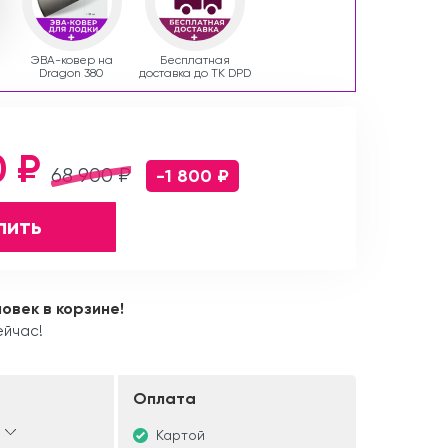
ЭВА-ковер на
Бесплатная
Dragon 380
доставка до ТК DPD
0 ₽
68 900 ₽
-1 800 ₽
пить
ловек в корзине!
ейчас!
Оплата
Картой