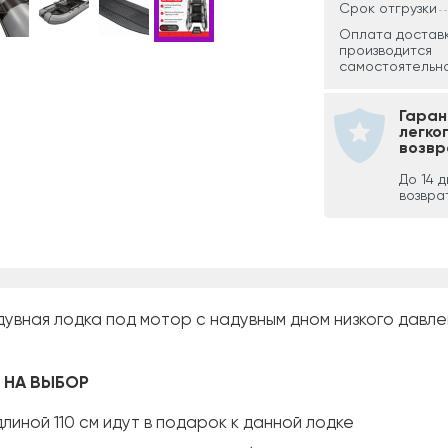
Срок отгрузки
Оплата достав
производится
самостоятельно
Гаран
легко
возвр
До 14 
возвра
увная лодка под мотор с надувным дном низкого давл
в НА ВЫБОР
длиной 110 см идут в подарок к данной лодке