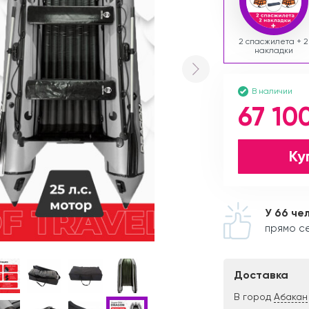
2 спасжилета + 2
накладки
В наличии
67 10
Ку
У 66 че
прямо с
Доставка
В город
Абакан