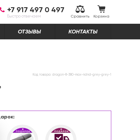
+7 917 497 0 497
Быстро отвечаем
Сравнить
Корзина
ОТЗЫВЫ
КОНТАКТЫ
Код товара:
dragon-8-380-max-ndnd-grey-grey-1
е
арок: