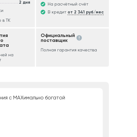
2 дня
На расчётный счёт
ки
В кредит
от 2 341 руб/мес
 в ТК
тия
Официальный
го
поставщик
ата
Полная гарантия качества
дней на
т
ения с МАХимально богатой