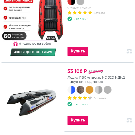
с надувным дном
2 отзыва
В наличии
6 подарков на выбор
Купить
АКЦИЯ ДО 15 СЕНТЯБРЯ
53 108 ₽
56 070 ₽
Лодка ПВХ Альтаир HD 320 НДНД
надувная под мотор
7 отзывов
В наличии
Купить