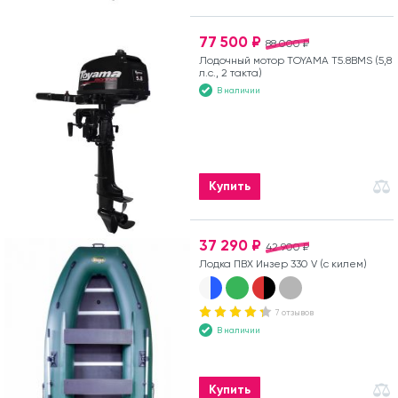
77 500 ₽
88 000 ₽
Лодочный мотор TOYAMA T5.8BMS (5,8
л.с., 2 такта)
В наличии
Купить
37 290 ₽
42 900 ₽
Лодка ПВХ Инзер 330 V (с килем)
7 отзывов
В наличии
Купить