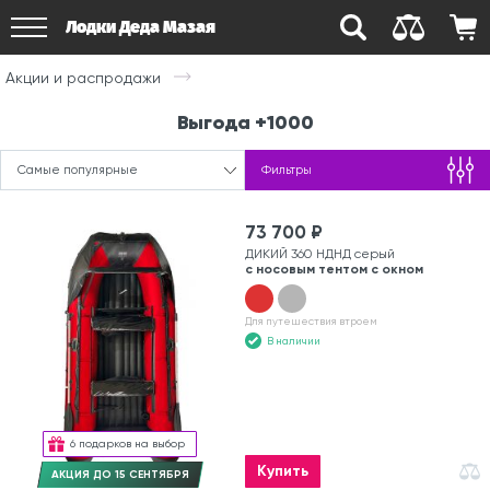
Лодки Деда Мазая
Акции и распродажи
Выгода +1000
Самые популярные
Фильтры
73 700 ₽
ДИКИЙ 360 НДНД серый
с носовым тентом с окном
Для путешествия втроем
В наличии
6 подарков на выбор
Купить
АКЦИЯ ДО 15 СЕНТЯБРЯ