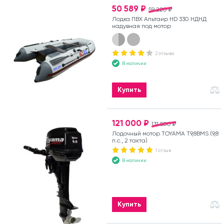
50 589 ₽
59 220 ₽
Лодка ПВХ Альтаир HD 330 НДНД
надувная под мотор
2 отзыва
В наличии
Купить
121 000 ₽
131 500 ₽
Лодочный мотор TOYAMA T9,8BMS (9,8
л.с., 2 такта)
1 отзыв
В наличии
Купить