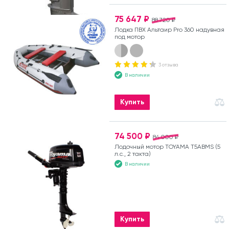
75 647 ₽
88 720 ₽
Лодка ПВХ Альтаир Pro 360 надувная
под мотор
3 отзыва
В наличии
Купить
74 500 ₽
84 000 ₽
Лодочный мотор TOYAMA T5ABMS (5
л.с., 2 такта)
В наличии
Купить