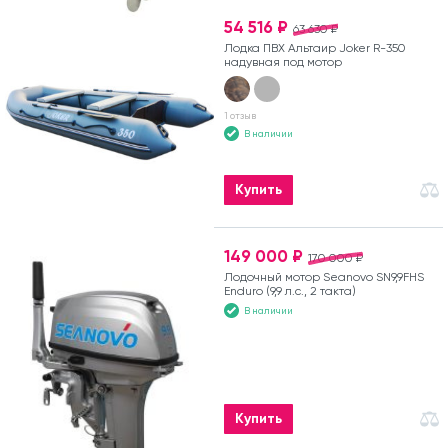
54 516 ₽
63 630 ₽
Лодка ПВХ Альтаир Joker R-350
надувная под мотор
1 отзыв
В наличии
Купить
149 000 ₽
170 000 ₽
Лодочный мотор Seanovo SN9,9FHS
Enduro (9,9 л.с., 2 такта)
В наличии
Купить