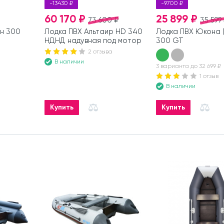
-13430 ₽
-9700 ₽
60 170 ₽
25 899 ₽
73 600 ₽
35 599
н 300
Лодка ПВХ Альтаир HD 340
Лодка ПВХ Юкона 
НДНД надувная под мотор
300 GT
2 отзыва
В наличии
3 варианта до 32 699 ₽
1 отзыв
В наличии
Купить
Купить