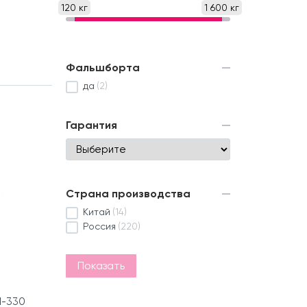
120 кг
1 600 кг
Фальшборта
да
(2)
Гарантия
Страна производства
Китай
(14)
Россия
(220)
Показать
М-330