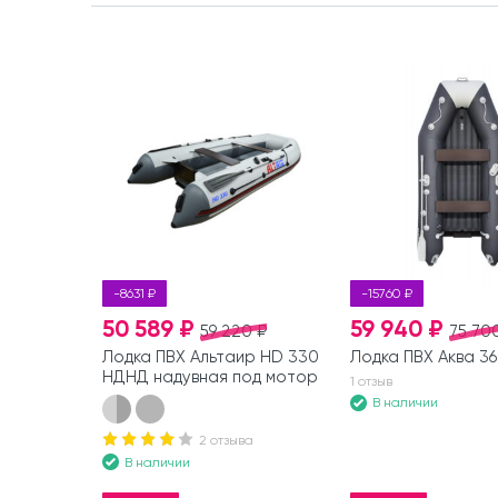
-8631 ₽
-15760 ₽
50 589 ₽
59 940 ₽
59 220 ₽
75 70
Лодка ПВХ Альтаир HD 330
Лодка ПВХ Аква 3
НДНД надувная под мотор
1 отзыв
В наличии
2 отзыва
В наличии