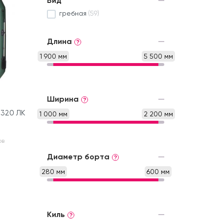
Вид
гребная
(59)
Длина
?
1 900 мм
5 500 мм
Ширина
?
 320 ЛК
1 000 мм
2 200 мм
ов
Диаметр борта
?
280 мм
600 мм
Киль
?