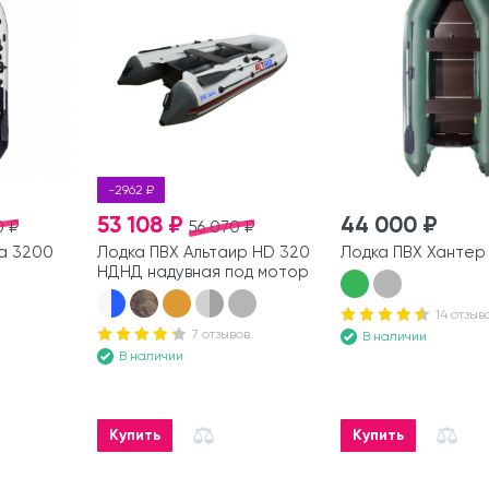
-2962 ₽
53 108 ₽
44 000 ₽
0 ₽
56 070 ₽
а 3200
Лодка ПВХ Альтаир HD 320
Лодка ПВХ Хантер
НДНД надувная под мотор
14 отзыв
7 отзывов
В наличии
В наличии
Купить
Купить