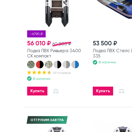
-4790 ₽
56 010 ₽
53 500 ₽
60 800 ₽
Лодка ПВХ Ривьера 3400
Лодка ПВХ Стелс (
СК компакт
335
В наличии
49 отзывов
В наличии
Купить
Купить
ОТГРУЗИМ ЗАВТРА