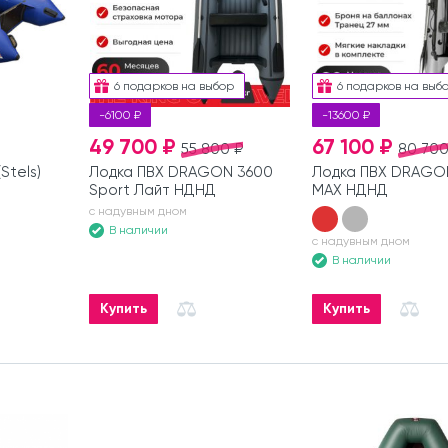
6 подарков на выбор
6 подарков на выб
-6100 ₽
-13600 ₽
49 700 ₽
67 100 ₽
55 800 ₽
80 700
Stels)
Лодка ПВХ DRAGON 3600
Лодка ПВХ DRAGO
Sport Лайт НДНД
MAX НДНД
с надувным дном
В наличии
с надувным дном
В наличии
Купить
Купить