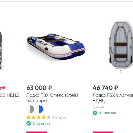
63 000 ₽
46 740 ₽
0 ₽
600 НДНД
Лодка ПВХ Стелс (Stels)
Лодка ПВХ Флагма
335 аэро
НДНД
1 отзыв
В наличии
3 отзыва
В наличии