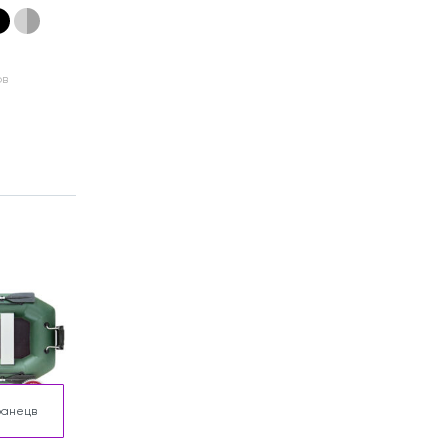
ов
ранецв