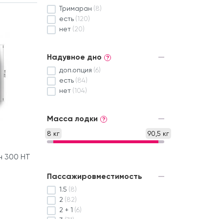
Тримаран
(8)
есть
(120)
нет
(20)
Надувное дно
?
доп.опция
(6)
есть
(84)
нет
(104)
Масса лодки
?
8 кг
90,5 кг
н 300 HT
Пассажировместимость
1.5
(8)
2
(82)
2 + 1
(6)