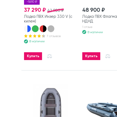
-5610 ₽
37 290 ₽
48 900 ₽
42 900 ₽
Лодка ПВХ Инзер 330 V (с
Лодка ПВХ Флагма
килем)
НДНД
1 отзыв
В наличии
7 отзывов
В наличии
Купить
Купить