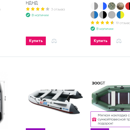
НДНД
а
3 отзыва
В наличии
19 отзыв
В наличии
Купить
Купить
Мягкая накладка с
сумкойНавесной т
подарок!