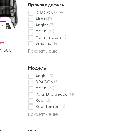
Производитель
DRAGON
(3)
⭐
Altair
(19)
Angler
(17)
ор
Marlin
(27)
Marlin motors
(1)
 ₽
Smarine
(14)
N 380
Показать еще
Модель
Angler
(3)
DRAGON
(3)
Marlin
(27)
Polar Bird Seagull
(1)
Reef
(8)
Reef Тритон
(8)
Показать еще