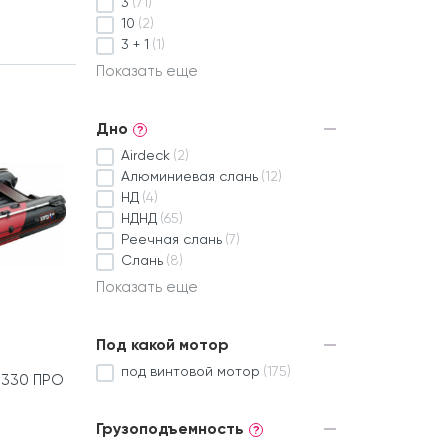
3
(71)
10
(2)
3 + 1
(1)
Показать еще
Дно
?
Airdeck
(2)
Алюминиевая слань
(12)
НД
(4)
НДНД
(65)
Реечная слань
(7)
Слань
(8)
Показать еще
Под какой мотор
под винтовой мотор
(175)
 330 ПРО
Грузоподъемность
?