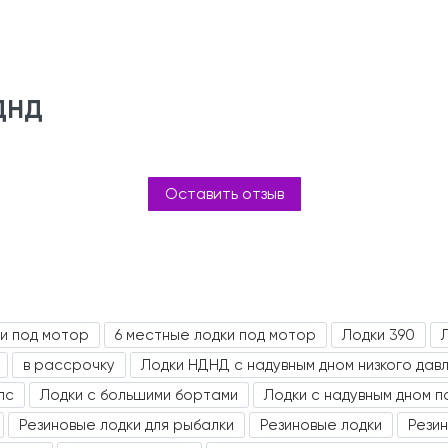
НДНД
Оставить отзыв
ки под мотор
6 местные лодки под мотор
Лодки 390
в рассрочку
Лодки НДНД с надувным дном низкого дав
лс
Лодки с большими бортами
Лодки с надувным дном п
Резиновые лодки для рыбалки
Резиновые лодки
Рези