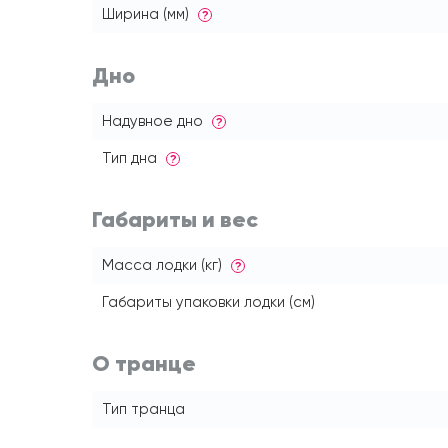
Ширина (мм)
?
Дно
Надувное дно
?
Тип дна
?
Габариты и вес
Масса лодки (кг)
?
Габариты упаковки лодки (см)
О транце
Тип транца