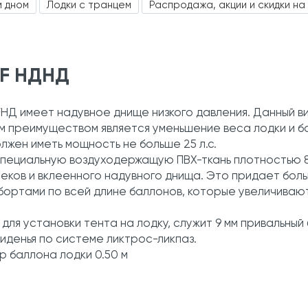
м дном
Лодки с транцем
Распродажа, акции и скидки на
0F НДНД
НД имеет надувное днище низкого давления. Данный в
м преимуществом является уменьшение веса лодки и бо
лжен иметь мощность не больше 25 л.с.
 специальную воздуходержащую ПВХ-ткань плотностью 8
секов и вклеенного надувного днища. Это придает бол
шбортами по всей длине баллонов, которые увеличива
для установки тента на лодку, служит 9 мм привальный 
иденья по системе ликтрос-ликпаз.
р баллона лодки 0.50 м