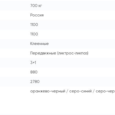
700 кг
Россия
1100
1100
Клеенные
Передвижные (ликтрос-ликпаз)
3+1
880
2780
оранжево-черный / серо-синий / серо-чер