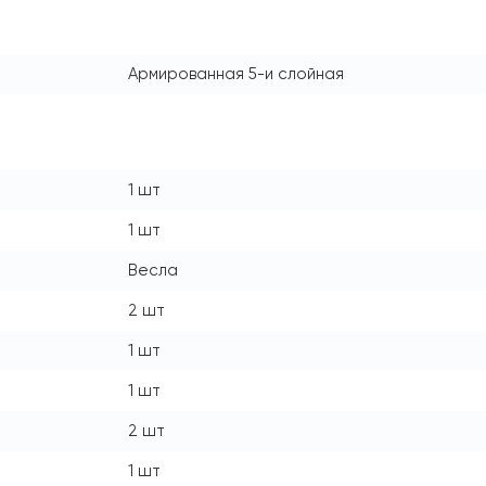
Армированная 5-и слойная
1 шт
1 шт
Весла
2 шт
1 шт
1 шт
2 шт
1 шт