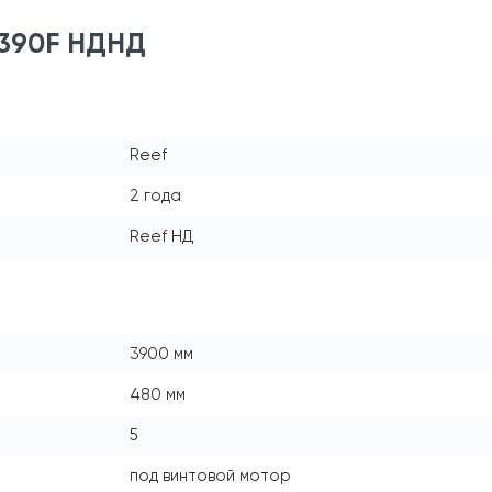
 390F НДНД
Reef
2 года
Reef НД
3900 мм
480 мм
5
под винтовой мотор