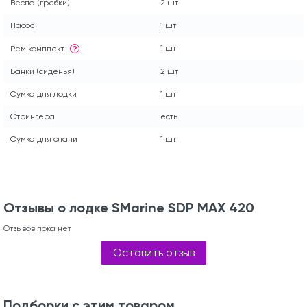
Весла (гребки)
2 шт
Насос
1 шт
1 шт
Рем.комплект
?
Банки (сиденья)
2 шт
Сумка для лодки
1 шт
Стрингера
есть
Сумка для слани
1 шт
Отзывы о лодке SMarine SDP MAX 420
Отзывов пока нет
Оставить отзыв
Подборки с этим товаром