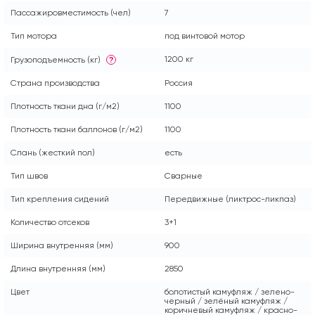
Пассажировместимость (чел)
7
Тип мотора
под винтовой мотор
1200 кг
Грузоподъемность (кг)
?
Страна производства
Россия
Плотность ткани дна (г/м2)
1100
Плотность ткани баллонов (г/м2)
1100
Слань (жесткий пол)
есть
Тип швов
Сварные
Тип крепления сидений
Передвижные (ликтрос-ликпаз)
Количество отсеков
3+1
Ширина внутренняя (мм)
900
Длина внутренняя (мм)
2850
Цвет
болотистый камуфляж / зелено-
черный / зелёный камуфляж /
коричневый камуфляж / красно-