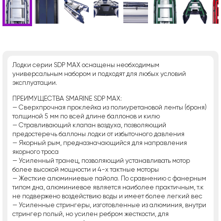
Лодки серии SDP MAX оснащены необходимым
универсальным набором и подходят для любых условий
эксплуатации.
ПРЕИМУЩЕСТВА SMARINE SDP MAX:
— Сверхпрочная проклейка из полиуретановой ленты (броня)
толщиной 5 мм по всей длине баллонов и килю
— Стравливающий клапан воздуха, позволяющий
предостеречь баллоны лодки от избыточного давления
— Якорный рым, предназначающийся для направления
якорного троса
— Усиленный транец, позволяющий устанавливать мотор
более высокой мощности и 4-х тактные моторы
— Жесткие алюминиевые пайола. По сравнению с фанерным
типом дна, алюминиевое является наиболее практичным, т.к
не подвержено воздействию воды и имеет более легкий вес
— Усиленные стрингеры, изготовленные из алюминия, внутри
стрингер полый, но усилен ребром жесткости, для