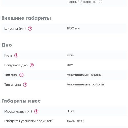
черный / серо-синий
Внешние габариты
1900 мм
Ширина (мм)
?
Дно
есть
Киль
?
нет
Надувное дно
?
Алюминиевая слань
Тип дна
?
Алюминиевые пайолы
Тип слани
?
Габариты и вес
88 кг
Масса лодки (кг)
?
Габариты упаковки лодки (см)
140x70x50