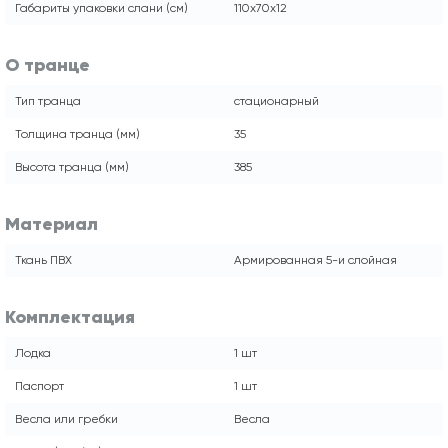
Габариты упаковки слани (см)
110x70x12
О транце
Тип транца
стационарный
Толщина транца (мм)
35
Высота транца (мм)
385
Материал
Ткань ПВХ
Армированная 5-и слойная
Комплектация
Лодка
1 шт
Паспорт
1 шт
Весла или гребки
Весла