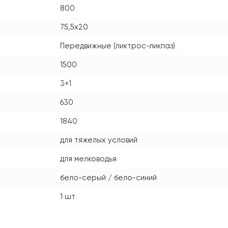
800
75,5x20
Передвижные (ликтрос-ликпаз)
1500
3+1
630
1840
для тяжелых условий
для мелководья
бело-серый / бело-синий
1 шт