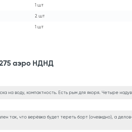
1 шт
2 шт
1 шт
) 275 аэро НДНД
ска на воду, компактность. Есть рым для якоря. Четыре наду
лен так, что верёвка будет тереть борт (очевидно), а делов