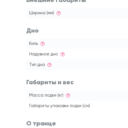
Ширина (мм)
?
Дно
Киль
?
Надувное дно
?
Тип дна
?
Габариты и вес
Масса лодки (кг)
?
Габариты упаковки лодки (см)
О транце