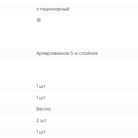
стационарный
18
Армированная 5-и слойная
1 шт
1 шт
Весла
2 шт
1 шт