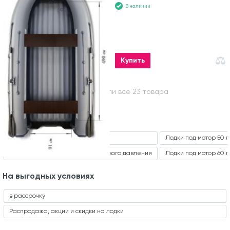
В наличии
Купить
Вы посмотрели все 23 товара
Часто ищут
Килевые лодки ПВХ
Лодки под мотор 50 л
Лодки НДНД с надувным дном низкого давления
Лодки под мотор 60 л
На выгодных условиях
в рассрочку
Распродажа, акции и скидки на лодки