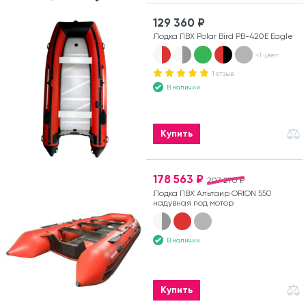
129 360 ₽
Лодка ПВХ Polar Bird PB-420E Eagle
+1 цвет
1 отзыв
В наличии
Купить
178 563 ₽
207 270 ₽
Лодка ПВХ Альтаир ORION 550
надувная под мотор
В наличии
Купить