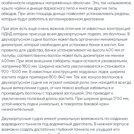
особенности надувных напряжённых оболочек. Это, так называемое,
крыло чайки и днище баркасного типа и многие другие типы
обводов. При этом площадь днища позволяет устанавливать реданы,
которые будут работать в запланированном диапазоне.
При этом есть ещё очень важное отличие от известных конструкций
НДНД которое присуще всем двухкорпусным лодкам, это баллоны. В
двухкорпусном судне баллон может быть органичен минимальным
диаметром, который необходим для установки банок в кокпит. Как
правило, для удобства, банки устанавливают на высоту 400 мм от
палубы, соответственно баллон может быть диаметром не менее
400мм. При этом внешние габариты лодки остаются узнаваемыми,
например 1800 мм. Ширина кокпита увеличивается и становится
900 -1000 мм. В известных конструкциях надувных лодок ширина
кокпита лодки примерно 800-840 мм. Так как конуса баллонов в
двухкорпусном судне не играют никакой роли, они находятся всегда
выше ватерлинии судна, от них можно вообще избавиться и
производить баллоны с торцевой заглушкой. Это приводит к
увеличению полезной длины кокпита. При ширине днища 1700 мм,
устойчивость лодки уникальна, в поворотах боковой крен
незначительный.
Двухкорпусные судна имеют уникальную возможность по созданию
водоводного туннеля под водометный двигатель. В нижнем корпусе
возможно создать достаточно глубокий тоннель не ухудшая его