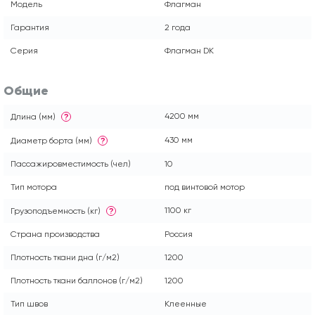
Модель
Флагман
Гарантия
2 года
Серия
Флагман DK
Общие
4200 мм
Длина (мм)
?
430 мм
Диаметр борта (мм)
?
Пассажировместимость (чел)
10
Тип мотора
под винтовой мотор
1100 кг
Грузоподъемность (кг)
?
Страна производства
Россия
Плотность ткани дна (г/м2)
1200
Плотность ткани баллонов (г/м2)
1200
Тип швов
Клеенные