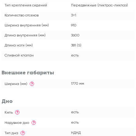
Тип крепления сидений
Передвижные (ликтрос-ликпаз)
Количество отсеков
3+1
Ширина внутренняя (мм)
910
Длина внутренняя (мм)
3600
Длина ноги (мм)
381 (S)
Сливной клапан
есть
Внешние габариты
1770 мм
Ширина (мм)
?
Дно
есть
Киль
?
есть
Надувное дно
?
НДНД
Тип дна
?