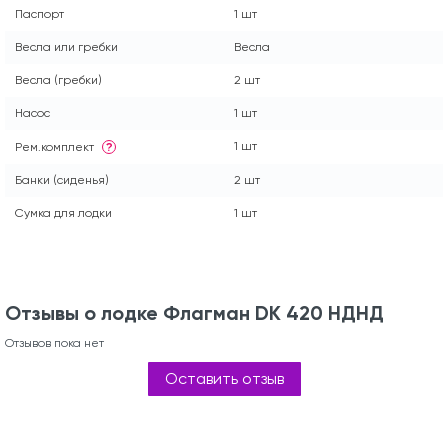
Паспорт
1 шт
Весла или гребки
Весла
Весла (гребки)
2 шт
Насос
1 шт
1 шт
Рем.комплект
?
Банки (сиденья)
2 шт
Сумка для лодки
1 шт
Отзывы о лодке Флагман DK 420 НДНД
Отзывов пока нет
Оставить отзыв