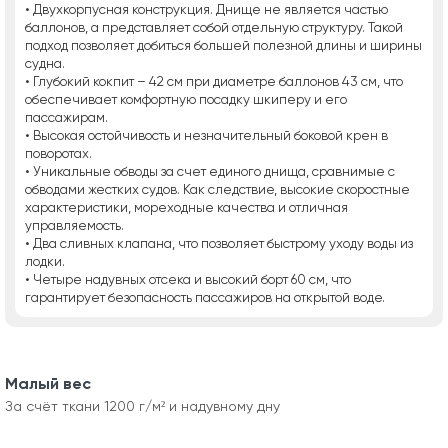
• Двухкорпусная конструкция. Днище не является частью
баллонов, а представляет собой отдельную структуру. Такой
подход позволяет добиться большей полезной длины и ширины
судна.
• Глубокий кокпит – 42 см при диаметре баллонов 43 см, что
обеспечивает комфортную посадку шкиперу и его
пассажирам.
• Высокая остойчивость и незначительный боковой крен в
поворотах.
• Уникальные обводы за счет единого днища, сравнимые с
обводами жестких судов. Как следствие, высокие скоростные
характеристики, мореходные качества и отличная
управляемость.
• Два сливных клапана, что позволяет быстрому уходу воды из
лодки.
• Четыре надувных отсека и высокий борт 60 см, что
гарантирует безопасность пассажиров на открытой воде.
Малый вес
За счёт ткани 1200 г/м² и надувному дну