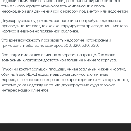
гидродинамических свойств. При достаточной ширине нижнего
тоннельного корпуса можно создать компенсацию опоры
необходимой для движения как с мотором под винтом или водомётом.
Двухкорпусные суда катамаранного типа не требуют отдельного
присоединения скег, так как конструируются при создании нижнего
корпуса в единой напряжённой оболочке.
Это даёт возможность производить недорогие катамараны и
тримараны небольших размеров 300, 320, 330, 350.
Все лодки имеют два сливных отверстия на транце. Это стало
возможным, благодаря достаточной толщине нижнего корпуса.
Глубокий кокпит большой площади, универсальный нижний корпус,
обычный вес НДНД лодок, невысокая стоимость, отличные
мореходные качества, скоростные характеристики — вот аргументы,
которые дают надежду на то, что двухкорпусные суда завоюют
интерес наших клиентов.