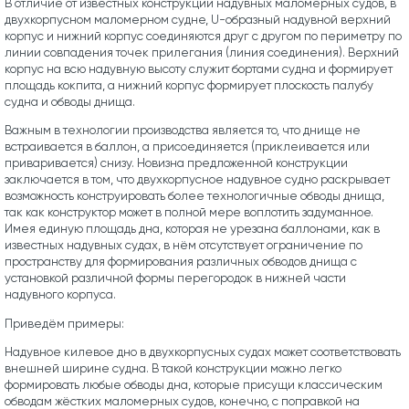
В отличие от известных конструкций надувных маломерных судов, в
двухкорпусном маломерном судне, U-образный надувной верхний
корпус и нижний корпус соединяются друг с другом по периметру по
линии совпадения точек прилегания (линия соединения). Верхний
корпус на всю надувную высоту служит бортами судна и формирует
площадь кокпита, а нижний корпус формирует плоскость палубу
судна и обводы днища.
Важным в технологии производства является то, что днище не
встраивается в баллон, а присоединяется (приклеивается или
приваривается) снизу. Новизна предложенной конструкции
заключается в том, что двухкорпусное надувное судно раскрывает
возможность конструировать более технологичные обводы днища,
так как конструктор может в полной мере воплотить задуманное.
Имея единую площадь дна, которая не урезана баллонами, как в
известных надувных судах, в нём отсутствует ограничение по
пространству для формирования различных обводов днища с
установкой различной формы перегородок в нижней части
надувного корпуса.
Приведём примеры:
Надувное килевое дно в двухкорпусных судах может соответствовать
внешней ширине судна. В такой конструкции можно легко
формировать любые обводы дна, которые присущи классическим
обводам жёстких маломерных судов, конечно, с поправкой на