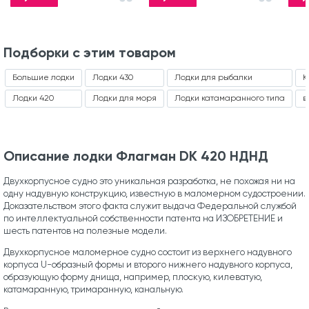
Подборки с этим товаром
Большие лодки
Лодки 430
Лодки для рыбалки
К
Лодки 420
Лодки для моря
Лодки катамаранного типа
в
Описание лодки Флагман DK 420 НДНД
Двухкорпусное судно это уникальная разработка, не похожая ни на
одну надувную конструкцию, известную в маломерном судостроении.
Доказательством этого факта служит выдача Федеральной службой
по интеллектуальной собственности патента на ИЗОБРЕТЕНИЕ и
шесть патентов на полезные модели.
Двухкорпусное маломерное судно состоит из верхнего надувного
корпуса U-образный формы и второго нижнего надувного корпуса,
образующую форму днища, например, плоскую, килеватую,
катамаранную, тримаранную, канальную.