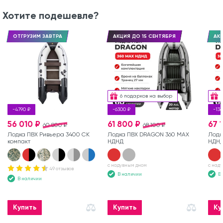
Хотите подешевле?
ОТГРУЗИМ ЗАВТРА
АКЦИЯ ДО 15 СЕНТЯБРЯ
АКЦ
6 подарков на выбор
-4790 ₽
-6300 ₽
-136
56 010 ₽
61 800 ₽
67 
60 800 ₽
68 100 ₽
Лодка ПВХ Ривьера 3400 СК
Лодка ПВХ DRAGON 360 MAX
Лодк
компакт
НДНД
НДН
с надувным дном
с над
49 отзывов
В наличии
В
В наличии
Купить
Купить
Ку