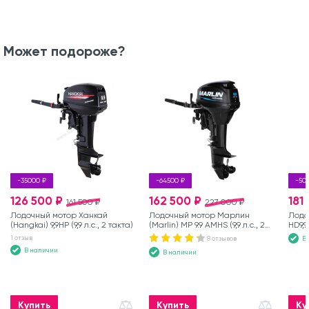
Может подороже?
-35000 ₽
-64500 ₽
-50
126 500 ₽
162 500 ₽
181
161 500 ₽
227 000 ₽
Лодочный мотор Ханкай
Лодочный мотор Марлин
Лодо
(Hangkai) 9,9HP (9,9 л.с., 2 такта)
(Marlin) MP 9.9 AMHS (9,9 л.с., 2
HD9,
такта)
1 отзыв
8 отзывов
В
В наличии
В наличии
Купить
Купить
Ку