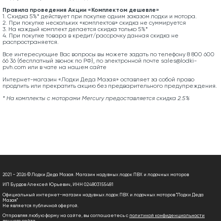
Правила проведения Акции «Комплектом дешевле»
1. Скидка 5%* действует при покупке одним заказом лодки и мотора.
2. При покупке нескольких «комплектов» скидка не суммируется
3. На каждый комплект делается скидка только 5%*
4. При покупке товара в кредит/рассрочку данная скидка не
распространяется.
Все интересующие Вас вопросы вы можете задать по телефону 8 800 600
66 36 (бесплатный звонок по РФ), по электронной почте sales@lodki-
pvh.com или в чате на нашем сайте
Интернет-магазин «Лодки Деда Мазая» оставляет за собой право
продлить или прекратить акцию без предварительного предупреждения.
* На комплекты с моторами Mercury предоставляется скидка 2.5%
2021 - 2026 © Лодки Деда Мазая. Магазин надувных лодок ПВХ и лодочных моторов
ИП Бурдов Алексей Юрьевич, ИНН 024803155481
Официальный интернет-магазин надувных лодок ПВХ и лодочных моторов "Лодки Деда
Мазая"
Не является публичной офертой.
Отправляя любую форму на сайте, вы соглашаетесь с
политикой конфиденциальности
данного сайта