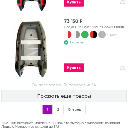
Купить
73 150 ₽
Лодка ПВХ Polar Bird PB-320M Merlin
+1 цвет
В наличии
Купить
Вы посмотрели 36 товаров из 54
Показать еще товары
1
2
Вперед
В нашем интернет-магазине Вы можете выгодно приобрести комплект —
Лодку с Мотором со скидкой до 5%!