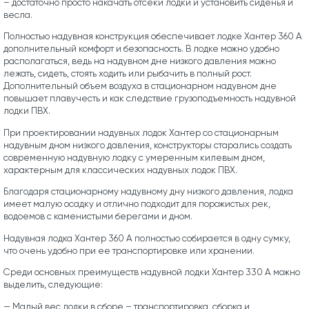
– достаточно просто накачать отсеки лодки и установить сиденья и
весла.
Полностью надувная конструкция обеспечивает лодке Хантер 360 А
дополнительный комфорт и безопасность. В лодке можно удобно
располагаться, ведь на надувном дне низкого давления можно
лежать, сидеть, стоять ходить или рыбачить в полный рост.
Дополнительный объем воздуха в стационарном надувном дне
повышает плавучесть и как следствие грузоподъемность надувной
лодки ПВХ.
При проектировании надувных лодок Хантер со стационарным
надувным дном низкого давления, конструкторы старались создать
современную надувную лодку с умеренным килевым дном,
характерным для классических надувных лодок ПВХ.
Благодаря стационарному надувному дну низкого давления, лодка
имеет малую осадку и отлично подходит для порожистых рек,
водоемов с каменистыми берегами и дном.
Надувная лодка Хантер 360 А полностью собирается в одну сумку,
что очень удобно при ее транспортировке или хранении.
Среди основных преимуществ надувной лодки Хантер 330 А можно
выделить, следующие:
— Малый вес лодки в сборе – транспортировка, сборка и