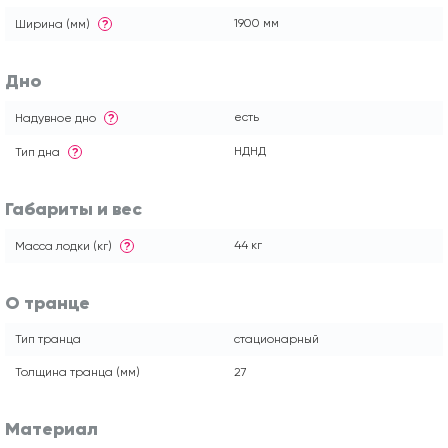
1900 мм
Ширина (мм)
?
Дно
есть
Надувное дно
?
НДНД
Тип дна
?
Габариты и вес
44 кг
Масса лодки (кг)
?
О транце
Тип транца
стационарный
Толщина транца (мм)
27
Материал