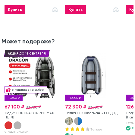
Купить
Купить
Ку
Может подороже?
АКЦИЯ ДО 15 СЕНТЯБРЯ
6 подарков на выбор
-13600 ₽
-10000 ₽
-35
67 100 ₽
72 300 ₽
126
80 700 ₽
82 300 ₽
Лодка ПВХ DRAGON 380 MAX
Лодка ПВХ Флагман 380 НДНД
Лодо
НДНД
(Hang
1 отзы
В
3 отзыва
с надувным дном