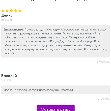
Денис
08.12.2018
Здравствуйте. Приобрел данную лодку из соображения цена качество,
ну конечно размеры уже не маленькие. По качеству нареканий нет,
всё отлично, остальное будет видно на воде. Теперь по работе
персонала интернет магазина Лодки Деда Мазая- Молодцы! Всё
объяснили, всегда на связи, сроки горздо меньше чем обещали, на
складе всё развернули показали, в машину загрузили. Я всем доволен,
спасибо!
Ответить
Василий
31.10.2018
Лодкой доволен,места много волну не чувствует
Ответить
Оставить отзыв