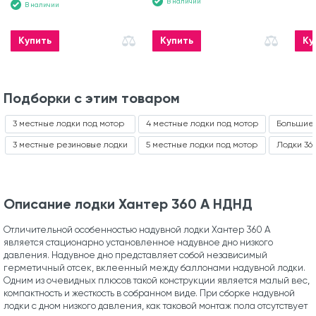
В наличии
В наличии
Купить
Купить
Ку
Подборки с этим товаром
3 местные лодки под мотор
4 местные лодки под мотор
Большие 
3 местные резиновые лодки
5 местные лодки под мотор
Лодки 36
Описание лодки Хантер 360 А НДНД
Отличительной особенностью надувной лодки Хантер 360 А
является стационарно установленное надувное дно низкого
давления. Надувное дно представляет собой независимый
герметичный отсек, вклеенный между баллонами надувной лодки.
Одним из очевидных плюсов такой конструкции является малый вес,
компактность и жесткость в собранном виде. При сборке надувной
лодки с дном низкого давления, как таковой монтаж пола отсутствует