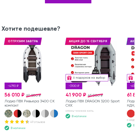
Хотите подешевле?
ОТГРУЗИМ ЗАВТРА
АКЦИЯ ДО 15 СЕНТЯБРЯ
АКЦ
6 подарков на выбор
-4790 ₽
-3100 ₽
-63
56 010 ₽
41 900 ₽
61 
60 800 ₽
45 000 ₽
Лодка ПВХ Ривьера 3400 СК
Лодка ПВХ DRAGON 3200 Sport
Лодк
компакт
СКК
НДН
слань-книжка киль
В наличии
с над
49 отзывов
В
В наличии