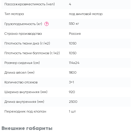
Пассажировместимость (чел)
4
Тип мотора
под винтовой мотор
550 кг
Грузоподъемность (кг)
?
Страна производства
Россия
Плотность ткани дна (г/м2)
1050
Плотность ткани баллонов (г/м2)
1050
Размер сиденья (см)
114x24
Длина вёсел (мм)
1800
Количество отсеков
3+1
Ширина внутренняя (мм)
920
Длина внутренняя (мм)
2500
Переходник под клапан
1 шт
Внешние габариты