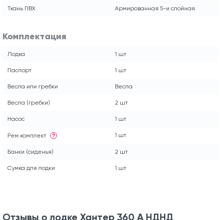
Ткань ПВХ
Армированная 5-и слойная
Комплектация
Лодка
1 шт
Паспорт
1 шт
Весла или гребки
Весла
Весла (гребки)
2 шт
Насос
1 шт
1 шт
Рем.комплект
?
Банки (сиденья)
2 шт
Сумка для лодки
1 шт
Отзывы о лодке Хантер 360 А НДНД