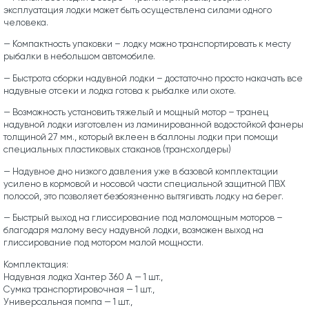
эксплуатация лодки может быть осуществлена силами одного
человека.
— Компактность упаковки – лодку можно транспортировать к месту
рыбалки в небольшом автомобиле.
— Быстрота сборки надувной лодки – достаточно просто накачать все
надувные отсеки и лодка готова к рыбалке или охоте.
— Возможность установить тяжелый и мощный мотор – транец
надувной лодки изготовлен из ламинированной водостойкой фанеры
толщиной 27 мм., который вклеен в баллоны лодки при помощи
специальных пластиковых стаканов (трансхолдеры)
— Надувное дно низкого давления уже в базовой комплектации
усилено в кормовой и носовой части специальной защитной ПВХ
полосой, это позволяет безбоязненно вытягивать лодку на берег.
— Быстрый выход на глиссирование под маломощным моторов –
благодаря малому весу надувной лодки, возможен выход на
глиссирование под мотором малой мощности.
Комплектация:
Надувная лодка Хантер 360 А — 1 шт.,
Сумка транспортировочная — 1 шт.,
Универсальная помпа — 1 шт.,