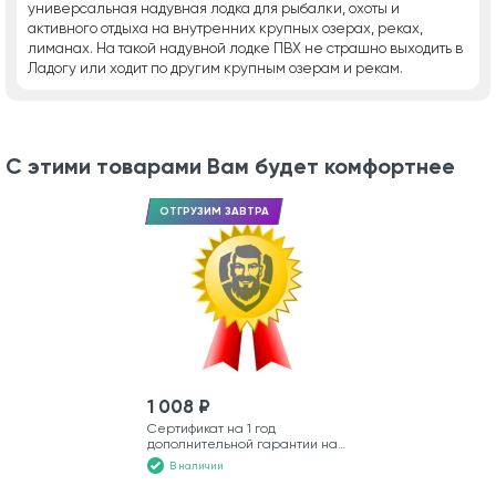
универсальная надувная лодка для рыбалки, охоты и
активного отдыха на внутренних крупных озерах, реках,
лиманах. На такой надувной лодке ПВХ не страшно выходить в
Ладогу или ходит по другим крупным озерам и рекам.
С этими товарами Вам будет комфортнее
ОТГРУЗИМ ЗАВТРА
1 008 ₽
Сертификат на 1 год
дополнительной гарантии на
моторную лодку
В наличии