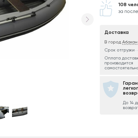
108 чел
за после
Доставка
В город
Абакан
Срок отгрузки
Оплата достав
производится
самостоятельно
Гаран
легко
возвр
До 14 
возвра