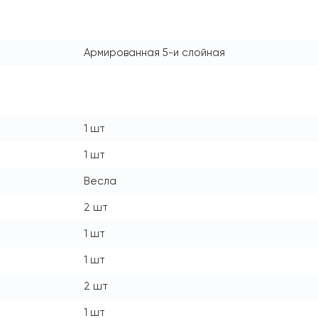
Армированная 5-и слойная
1 шт
1 шт
Весла
2 шт
1 шт
1 шт
2 шт
1 шт