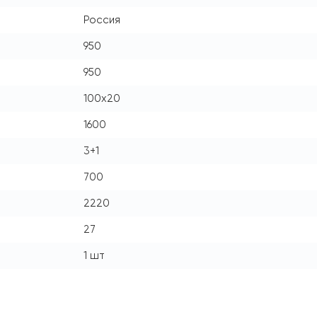
Россия
950
950
100x20
1600
3+1
700
2220
27
1 шт