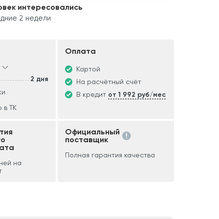
овек интересовались
дние 2 недели
Оплата
Картой
2 дня
На расчётный счёт
ки
В кредит
от 1 992 руб/мес
 в ТК
тия
Официальный
го
поставщик
ата
Полная гарантия качества
дней на
т