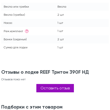
Весла или гребки
Весла
Весла (гребки)
2 шт
Насос
1 шт
1 шт
Рем.комплект
?
Банки (сиденья)
2 шт
Сумка для лодки
1 шт
Отзывы о лодке REEF Тритон 390F НД
Отзывов пока нет
Оставить отзыв
Подборки с этим товаром