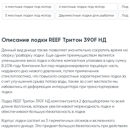
4 местные лодки под мотор
6 местные лодки под мотор
Лодк
5 местные лодки под мотор
Двухместные лодки для рыбалки
Лодк
Описание лодки REEF Тритон 390F НД
Данный вид днища также позволяет значительно сократить время на
сборку/разборку лодки. Еще одним преимуществом является
уменьшение веса лодки и более компактная упаковка в одну сумку.
В 2016 году Компания Англер модернизировала торцевую часть
надувного дна низкого давления, путем применения
стеклопластика, что повысило скоростные характеристики лодки за
счет улучшения срыва потока воды, также за счет жесткости мы
избавились от деформации интерцептора при транспортировке
лодки.
Лодка REEF Тритон 390F НД комплектуется 2 фальшбортами по всей
длине баллонов, которые увеличивают мореходность лодки и
обеспечивают большую безопасность в лодке.
Корпус лодки состоит из 3 герметичных отсеков и вклеенного
надувного днища. Это придает большую безопасность при действиях