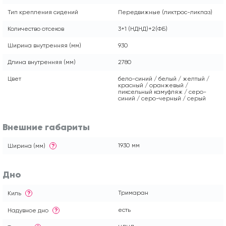
Тип крепления сидений
Передвижные (ликтрос-ликпаз)
Количество отсеков
3+1 (НДНД)+2(ФБ)
Ширина внутренняя (мм)
930
Длина внутренняя (мм)
2780
Цвет
бело-синий / белый / желтый /
красный / оранжевый /
пиксельный камуфляж / серо-
синий / серо-черный / серый
Внешние габариты
1930 мм
Ширина (мм)
?
Дно
Тримаран
Киль
?
есть
Надувное дно
?