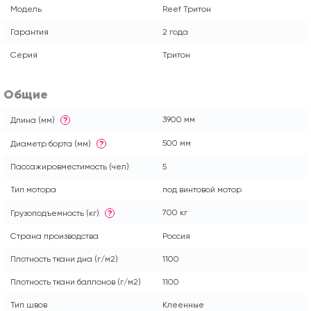
Модель
Reef Тритон
Гарантия
2 года
Серия
Тритон
Общие
3900 мм
Длина (мм)
?
500 мм
Диаметр борта (мм)
?
Пассажировместимость (чел)
5
Тип мотора
под винтовой мотор
700 кг
Грузоподъемность (кг)
?
Страна производства
Россия
Плотность ткани дна (г/м2)
1100
Плотность ткани баллонов (г/м2)
1100
Тип швов
Клеенные