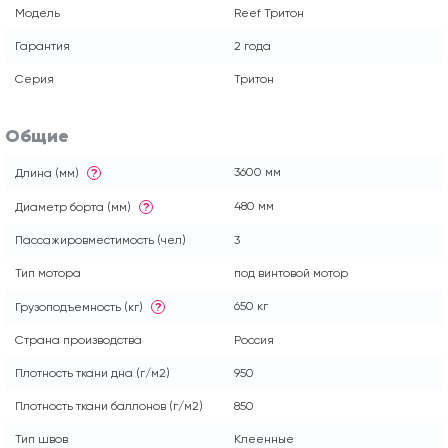
Модель
Reef Тритон
Гарантия
2 года
Серия
Тритон
Общие
3600 мм
Длина (мм)
?
480 мм
Диаметр борта (мм)
?
Пассажировместимость (чел)
3
Тип мотора
под винтовой мотор
650 кг
Грузоподъемность (кг)
?
Страна производства
Россия
Плотность ткани дна (г/м2)
950
Плотность ткани баллонов (г/м2)
850
Тип швов
Клеенные