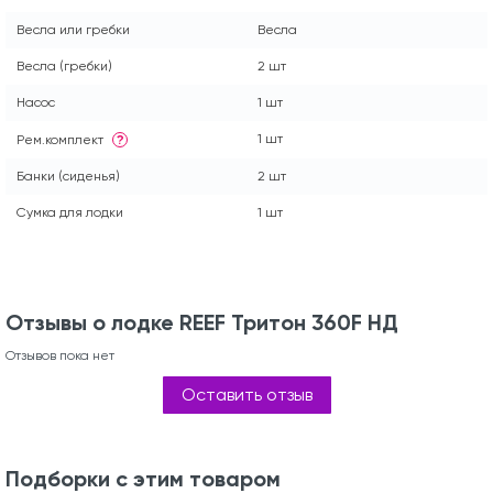
Весла или гребки
Весла
Весла (гребки)
2 шт
Насос
1 шт
1 шт
Рем.комплект
?
Банки (сиденья)
2 шт
Сумка для лодки
1 шт
Отзывы о лодке REEF Тритон 360F НД
Отзывов пока нет
Оставить отзыв
Подборки с этим товаром