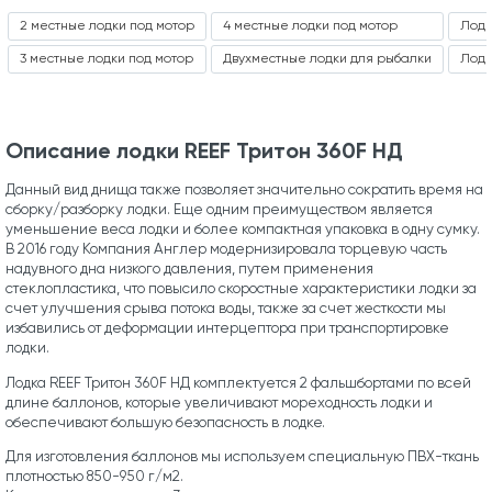
2 местные лодки под мотор
4 местные лодки под мотор
Лодк
3 местные лодки под мотор
Двухместные лодки для рыбалки
Лодк
Описание лодки REEF Тритон 360F НД
Данный вид днища также позволяет значительно сократить время на
сборку/разборку лодки. Еще одним преимуществом является
уменьшение веса лодки и более компактная упаковка в одну сумку.
В 2016 году Компания Англер модернизировала торцевую часть
надувного дна низкого давления, путем применения
стеклопластика, что повысило скоростные характеристики лодки за
счет улучшения срыва потока воды, также за счет жесткости мы
избавились от деформации интерцептора при транспортировке
лодки.
Лодка REEF Тритон 360F НД комплектуется 2 фальшбортами по всей
длине баллонов, которые увеличивают мореходность лодки и
обеспечивают большую безопасность в лодке.
Для изготовления баллонов мы используем специальную ПВХ-ткань
плотностью 850-950 г/м2.