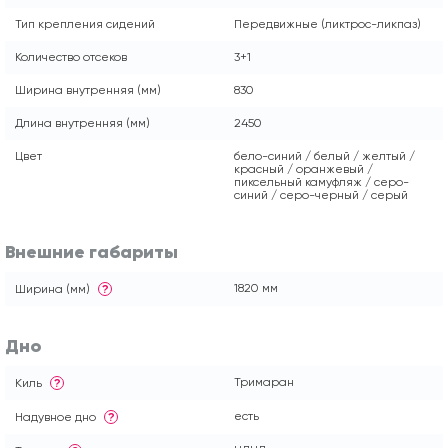
Тип крепления сидений
Передвижные (ликтрос-ликпаз)
Количество отсеков
3+1
Ширина внутренняя (мм)
830
Длина внутренняя (мм)
2450
Цвет
бело-синий / белый / желтый /
красный / оранжевый /
пиксельный камуфляж / серо-
синий / серо-черный / серый
Внешние габариты
1820 мм
Ширина (мм)
?
Дно
Тримаран
Киль
?
есть
Надувное дно
?