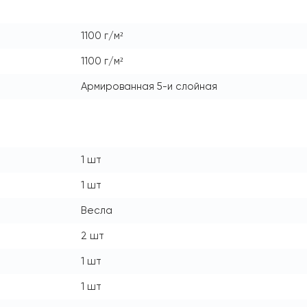
1100 г/м²
1100 г/м²
Армированная 5-и слойная
1 шт
1 шт
Весла
2 шт
1 шт
1 шт