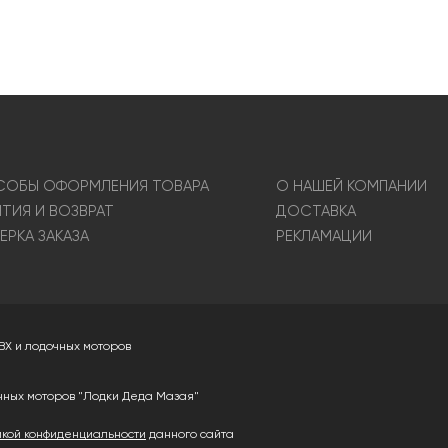
ОБЫ ОФОРМЛЕНИЯ ТОВАРА
О НАШЕЙ КОМПАНИИ
НТИЯ И ВОЗВРАТ
ДОСТАВКА
ЕРКА ЗАКАЗА
РЕКЛАМАЦИИ
ВХ и лодочных моторов
чных моторов "Лодки Деда Мазая"
икой конфиденциальности
данного сайта