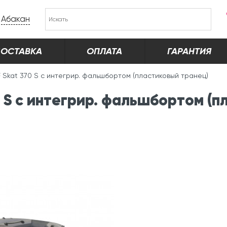
Абакан
ОСТАВКА
ОПЛАТА
ГАРАНТИЯ
F Skat 370 S с интегрир. фальшбортом (пластиковый транец)
 S с интегрир. фальшбортом (п