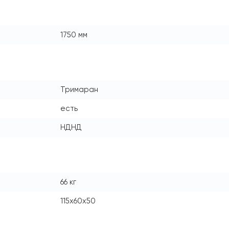
1750 мм
Тримаран
есть
НДНД
66 кг
115x60x50