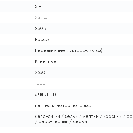
5 + 1
25 л.с.
850 кг
Россия
Передвижные (ликтрос-ликпаз)
Клеенные
2650
1000
6+1(НДНД)
нет, если мотор до 10 л.с.
бело-синий / белый / желтый / красный / о
/ серо-черный / серый