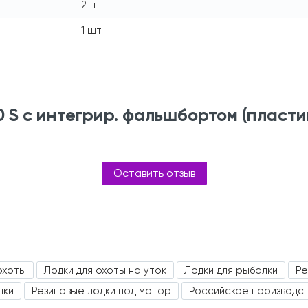
2 шт
1 шт
0 S с интегрир. фальшбортом (пласт
Оставить отзыв
охоты
Лодки для охоты на уток
Лодки для рыбалки
Ре
дки
Резиновые лодки под мотор
Российское производс