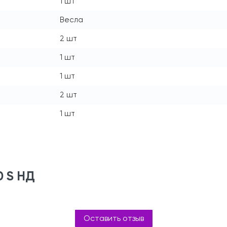
1 шт
Весла
2 шт
1 шт
1 шт
2 шт
1 шт
0 S НД
Оставить отзыв