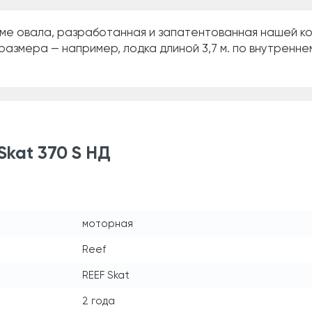
рме овала, разработанная и запатентованная нашей к
азмера — например, лодка длиной 3,7 м. по внутренне
Skat 370 S НД
моторная
Reef
REEF Skat
2 года