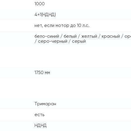
1000
4+1(НДНД)
нет, если мотор до 10 л.с.
бело-синий / белый / желтый / красный / о
/ серо-черный / серый
1750 мм
Тримаран
есть
НДНД