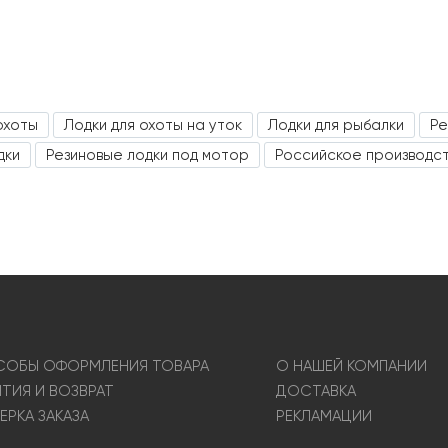
охоты
Лодки для охоты на уток
Лодки для рыбалки
Ре
дки
Резиновые лодки под мотор
Российское производс
ОБЫ ОФОРМЛЕНИЯ ТОВАРА
О НАШЕЙ КОМПАНИИ
НТИЯ И ВОЗВРАТ
ДОСТАВКА
ЕРКА ЗАКАЗА
РЕКЛАМАЦИИ