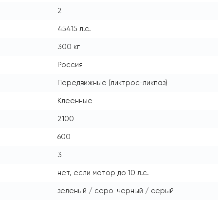
2
45415 л.с.
300 кг
Россия
Передвижные (ликтрос-ликпаз)
Клеенные
2100
600
3
нет, если мотор до 10 л.с.
зеленый / серо-черный / серый