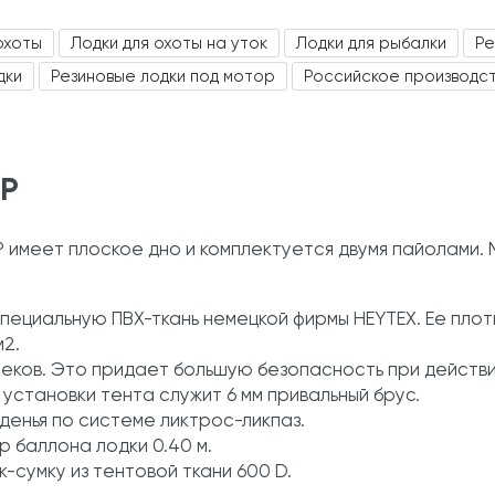
охоты
Лодки для охоты на уток
Лодки для рыбалки
Ре
дки
Резиновые лодки под мотор
Российское производс
0P
 имеет плоское дно и комплектуется двумя пайолами. 
пециальную ПВХ-ткань немецкой фирмы HEYTEX. Ее плот
м2.
секов. Это придает большую безопасность при действи
установки тента служит 6 мм привальный брус.
денья по системе ликтрос-ликпаз.
р баллона лодки 0.40 м.
-сумку из тентовой ткани 600 D.