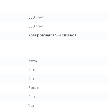
850 г/м²
850 г/м²
Армированная 5-и слойная
есть
1 шт
1 шт
Весла
2 шт
1 шт