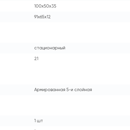
100x50x35
91x65x12
стационарный
21
Армированная 5-и слойная
1 шт