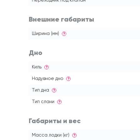
Переходник под клапан
Внешние габариты
Ширина (мм)
?
Дно
Киль
?
Надувное дно
?
Тип дна
?
Тип слани
?
Габариты и вес
Масса лодки (кг)
?