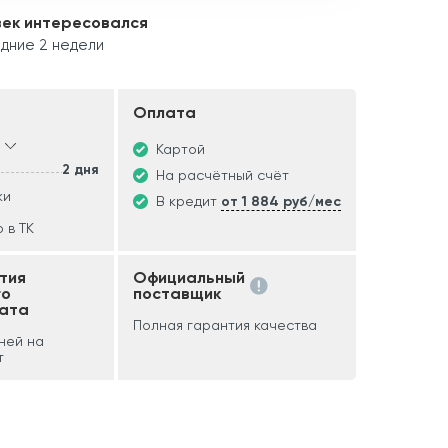
век интересовался
дние 2 недели
Оплата
Картой
2 дня
На расчётный счёт
ки
В кредит
от 1 884 руб/мес
 в ТК
тия
Официальный
го
поставщик
ата
Полная гарантия качества
дней на
т