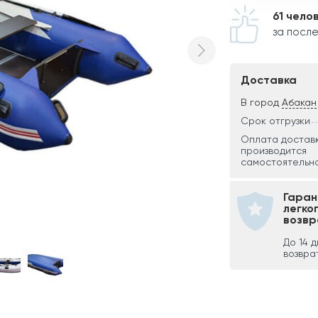
61 чело
за после
Доставка
В город
Абакан
Срок отгрузки
Оплата достав
производится
самостоятельно
Гаран
легко
возвр
До 14 
возвра