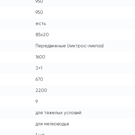
950
950
есть
85x20
Передвижные (ликтрос-ликпаз)
1600
3+1
670
2200
9
для тяжелых условий
для мелководья