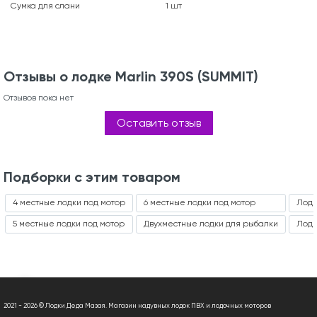
Сумка для слани
1 шт
Отзывы о лодке Marlin 390S (SUMMIT)
Отзывов пока нет
Оставить отзыв
Подборки с этим товаром
4 местные лодки под мотор
6 местные лодки под мотор
Лодк
5 местные лодки под мотор
Двухместные лодки для рыбалки
Лодк
2021 - 2026 © Лодки Деда Мазая. Магазин надувных лодок ПВХ и лодочных моторов