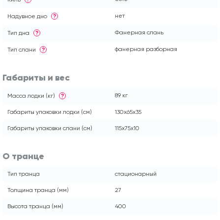
нет
Надувное дно
?
Фанерная слань
Тип дна
?
фанерная разборная
Тип слани
?
Габариты и вес
89 кг
Масса лодки (кг)
?
Габариты упаковки лодки (см)
130x65x35
Габариты упаковки слани (см)
115x75x10
О транце
Тип транца
стационарный
Толщина транца (мм)
27
Высота транца (мм)
400