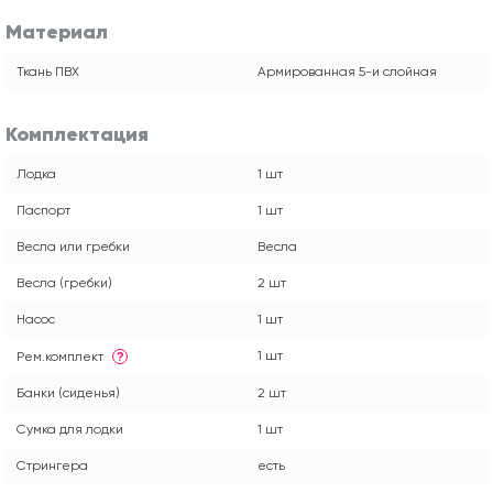
Материал
Ткань ПВХ
Армированная 5-и слойная
Комплектация
Лодка
1 шт
Паспорт
1 шт
Весла или гребки
Весла
Весла (гребки)
2 шт
Насос
1 шт
1 шт
Рем.комплект
?
Банки (сиденья)
2 шт
Сумка для лодки
1 шт
Стрингера
есть