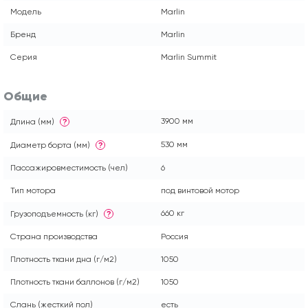
Модель
Marlin
Бренд
Marlin
Серия
Marlin Summit
Общие
3900 мм
Длина (мм)
?
530 мм
Диаметр борта (мм)
?
Пассажировместимость (чел)
6
Тип мотора
под винтовой мотор
660 кг
Грузоподъемность (кг)
?
Страна производства
Россия
Плотность ткани дна (г/м2)
1050
Плотность ткани баллонов (г/м2)
1050
Слань (жесткий пол)
есть