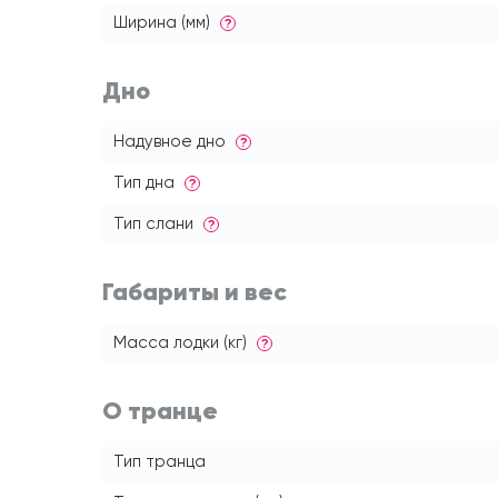
Ширина (мм)
?
Дно
Надувное дно
?
Тип дна
?
Тип слани
?
Габариты и вес
Масса лодки (кг)
?
О транце
Тип транца