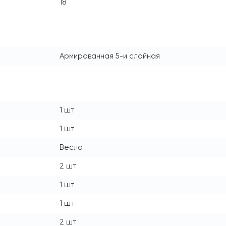
18
Армированная 5-и слойная
1 шт
1 шт
Весла
2 шт
1 шт
1 шт
2 шт