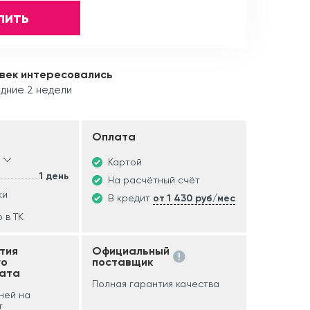
пить
век интересовались
дние 2 недели
Оплата
Картой
1 день
На расчётный счёт
ки
В кредит
от 1 430 руб/мес
 в ТК
тия
Официальный
го
поставщик
ата
Полная гарантия качества
дней на
т