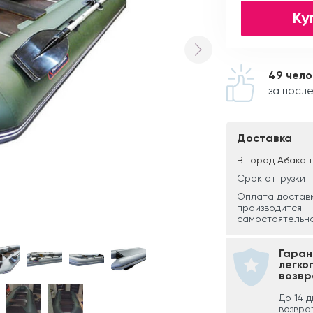
Ку
49 чело
за после
Доставка
В город
Абакан
Срок отгрузки
Оплата достав
производится
самостоятельно
Гаран
легко
возвр
До 14 
возвра