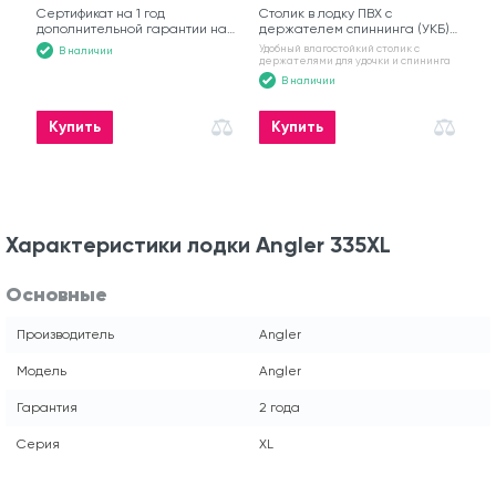
Сертификат на 1 год
Столик в лодку ПВХ с
дополнительной гарантии на
держателем спиннинга (УКБ)
моторную лодку
№6
Удобный влагостойкий столик с
В наличии
держателями для удочки и спининга
В наличии
Купить
Купить
Характеристики лодки Angler 335XL
Основные
Производитель
Angler
Модель
Angler
Гарантия
2 года
Серия
XL