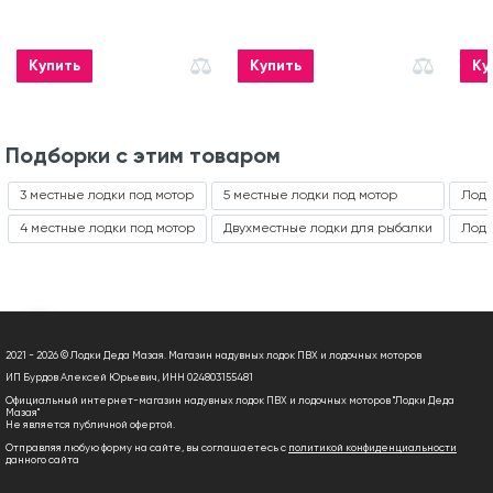
Купить
Купить
Ку
Подборки с этим товаром
3 местные лодки под мотор
5 местные лодки под мотор
Лодк
4 местные лодки под мотор
Двухместные лодки для рыбалки
Лодк
2021 - 2026 © Лодки Деда Мазая. Магазин надувных лодок ПВХ и лодочных моторов
ИП Бурдов Алексей Юрьевич, ИНН 024803155481
Официальный интернет-магазин надувных лодок ПВХ и лодочных моторов "Лодки Деда
Мазая"
Не является публичной офертой.
Отправляя любую форму на сайте, вы соглашаетесь с
политикой конфиденциальности
данного сайта