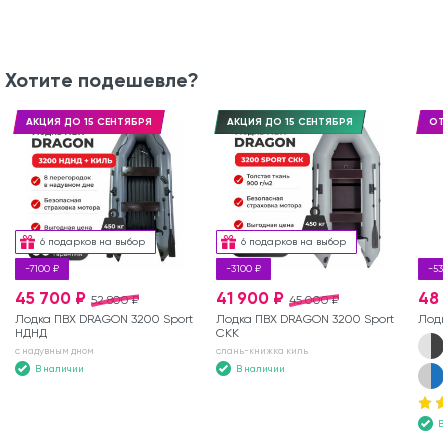
Хотите подешевле?
АКЦИЯ ДО 15 СЕНТЯБРЯ
АКЦИЯ ДО 15 СЕНТЯБРЯ
ОТ
6 подарков на выбор
6 подарков на выбор
-7100 ₽
-3100 ₽
-53
45 700 ₽
41 900 ₽
48 
52 800 ₽
45 000 ₽
Лодка ПВХ DRAGON 3200 Sport
Лодка ПВХ DRAGON 3200 Sport
Лодк
НДНД
СКК
с надувным дном
слань-книжка киль
В наличии
В наличии
В