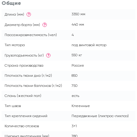
Общие
3350 мм
Длина (мм)
?
440 мм
Диаметр борта (мм)
?
Пассажировместимость (чел)
4
Тип мотора
под винтовой мотор
550 кг
Грузоподъемность (кг)
?
Страна производства
Россия
Плотность ткани дна (г/м2)
850
Плотность ткани баллонов (г/м2)
750
Слань (жесткий пол)
есть
Тип швов
Клеенные
Тип крепления сидений
Передвижные (ликтрос-ликпаз)
Количество отсеков
3+1
Ширина внутренняя (мм)
780