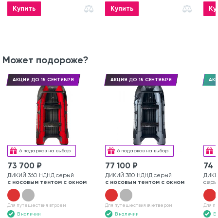
Купить
Купить
Ку
Может подороже?
АКЦИЯ ДО 15 СЕНТЯБРЯ
АКЦИЯ ДО 15 СЕНТЯБРЯ
АКЦ
6 подарков на выбор
6 подарков на выбор
73 700 ₽
77 100 ₽
74 
ДИКИЙ 360 НДНД серый
ДИКИЙ 380 НДНД серый
ДИКИ
с носовым тентом с окном
с носовым тентом с окном
серы
Для путешествия втроем
Для путешествия вчетвером
Для п
В наличии
В наличии
В