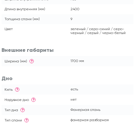
Длина внутренняя (мм)
2400
Толщина слани (мм)
9
Цвет
зеленый / серо-синий / серо-
черный / серый / черно-белый
Внешние габариты
1700 мм
Ширина (мм)
?
Дно
есть
Киль
?
нет
Надувное дно
?
Фанерная слань
Тип дна
?
фанерная разборная
Тип слани
?