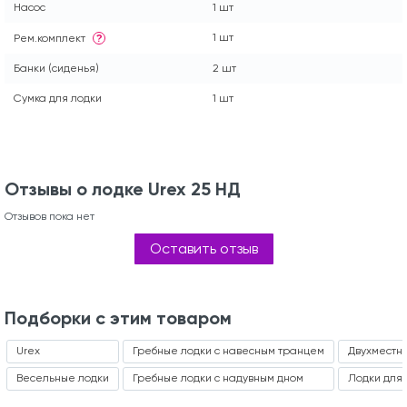
Насос
1 шт
1 шт
Рем.комплект
?
Банки (сиденья)
2 шт
Сумка для лодки
1 шт
Отзывы о лодке Urex 25 НД
Отзывов пока нет
Оставить отзыв
Подборки с этим товаром
Urex
Гребные лодки с навесным транцем
Двухместн
Весельные лодки
Гребные лодки с надувным дном
Лодки для 