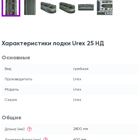
Характеристики лодки Urex 25 НД
Основные
Вид
гребная
Производитель
Urex
Модель
Urex
Серия
Urex
Общие
2800 мм
Длина (мм)
?
400 мм
Диаметр борта (мм)
?