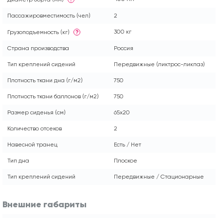
Пассажировместимость (чел)
2
300 кг
Грузоподъемность (кг)
?
Страна производства
Россия
Тип креплений сидений
Передвижные (ликтрос-ликпаз)
Плотность ткани дна (г/м2)
750
Плотность ткани баллонов (г/м2)
750
Размер сиденья (см)
65x20
Количество отсеков
2
Навесной транец
Есть / Нет
Тип дна
Плоское
Тип креплений сидений
Передвижные / Стационарные
Внешние габариты