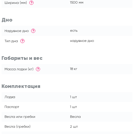
1500 мм
Ширина (мм)
?
Дно
есть
Надувное дно
?
надувное дно
Тип дна
?
Габариты и вес
18 кг
Масса лодки (кг)
?
Комплектация
Лодка
1 шт
Паспорт
1 шт
Весла или гребки
Весла
Весла (гребки)
2 шт