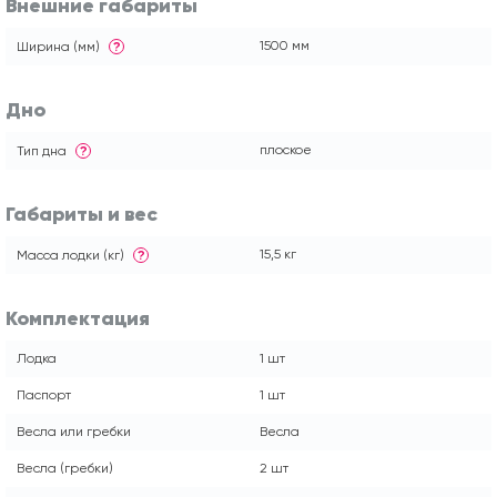
Внешние габариты
1500 мм
Ширина (мм)
?
Дно
плоское
Тип дна
?
Габариты и вес
15,5 кг
Масса лодки (кг)
?
Комплектация
Лодка
1 шт
Паспорт
1 шт
Весла или гребки
Весла
Весла (гребки)
2 шт