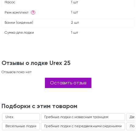
Насос
1 шт
1 шт
Рем.комплект
?
Банки (сиденья)
2 шт
Сумка для лодки
1 шт
Отзывы о лодке Urex 25
Отзывов пока нет
Оставить отзыв
Подборки с этим товаром
Urex
Гребные лодки с навесным транцем
Дву
Весельные лодки
Гребные лодки с передвижными сиденьями
Лод