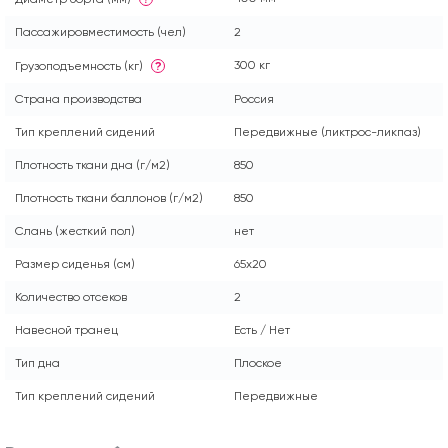
Пассажировместимость (чел)
2
300 кг
Грузоподъемность (кг)
?
Страна производства
Россия
Тип креплений сидений
Передвижные (ликтрос-ликпаз)
Плотность ткани дна (г/м2)
850
Плотность ткани баллонов (г/м2)
850
Слань (жесткий пол)
нет
Размер сиденья (см)
65x20
Количество отсеков
2
Навесной транец
Есть / Нет
Тип дна
Плоское
Тип креплений сидений
Передвижные