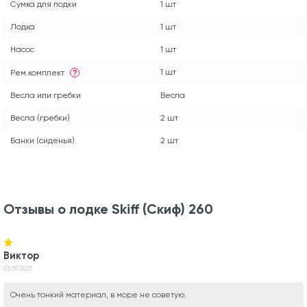
Сумка для лодки
1 шт
Лодка
1 шт
Насос
1 шт
1 шт
Рем.комплект
?
Весла или гребки
Весла
Весла (гребки)
2 шт
Банки (сиденья)
2 шт
Отзывы о лодке Skiff (Скиф) 260
Виктор
03.09.2021
Очень тонкий материал, в море не советую.