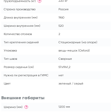
220 кг
Грузоподъемность (кг)
?
Страна производства
Россия
Длина внутренняя (мм)
1960
Ширина внутренняя (мм)
520
Количество отсеков
2
Тип крепления сидений
Стационарные (на опоре)
Упаковка
вещь-мешок (Оxford)
Тип швов
Сварные
Размер сиденья (см)
57x19x1,2
Нужна ли регистрация в ГИМС
нет
Цвет
зеленый / серый
Внешние габариты
1200 мм
Ширина (мм)
?