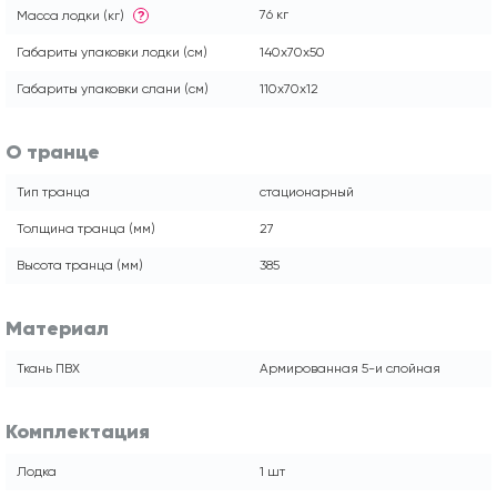
76 кг
Масса лодки (кг)
?
Габариты упаковки лодки (см)
140x70x50
Габариты упаковки слани (см)
110x70x12
О транце
Тип транца
стационарный
Толщина транца (мм)
27
Высота транца (мм)
385
Материал
Ткань ПВХ
Армированная 5-и слойная
Комплектация
Лодка
1 шт