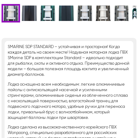
SMARINE SDP STANDARD – устойчивая и просторная! Когда
каждая деталь на своем месте! Надувная моторная лодка ПВХ
SMarine SDP в комплектации Standard – идеально подходит
для рыбалки, охоты и активного отдыха. Преимущество данной
модели – большая полезная площадь кокпита и увеличенный
диаметр баллонов.
Лодка оснащена всем необходимым: легкие алюминиевые
пайолы с антискользящей насечкой и усиленными
стрингерами, алюминиевые сиденья из облеченного сплава
с нескользящей поверхностью, влагостойкий транец для
подвесного лодочного мотора, удобные ручки для переноса
лодки, привальный брус с волноотбойником, который
защищает баллоны лодки при швартовке.
Лодка сделана из высококачественного корейского ПВХ
Wonpoong, специально разработанного для российских