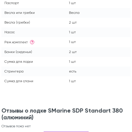
Паспорт
1 шт
Весла или гребки
Весла
Весла (гребки)
2 шт
Насос
1 шт
1 шт
Рем.комплект
?
Банки (сиденья)
2 шт
Сумка для лодки
1 шт
Стрингера
есть
Сумка для слани
1 шт
Отзывы о лодке SMarine SDP Standart 380
(алюминий)
Отзывов пока нет