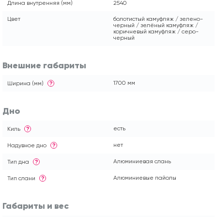
Длина внутренняя (мм)
2540
Цвет
болотистый камуфляж / зелено-
черный / зелёный камуфляж /
коричневый камуфляж / серо-
черный
Внешние габариты
1700 мм
Ширина (мм)
?
Дно
есть
Киль
?
нет
Надувное дно
?
Алюминиевая слань
Тип дна
?
Алюминиевые пайолы
Тип слани
?
Габариты и вес