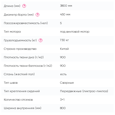
3800 мм
Длина (мм)
?
450 мм
Диаметр борта (мм)
?
Пассажировместимость (чел)
5
Тип мотора
под винтовой мотор
730 кг
Грузоподъемность (кг)
?
Страна производства
Китай
Плотность ткани дна (г/м2)
900
Плотность ткани баллонов (г/м2)
900
Слань (жесткий пол)
есть
Тип швов
Сварные
Тип крепления сидений
Передвижные (ликтрос-ликпаз)
Количество отсеков
3+1
Ширина внутренняя (мм)
800