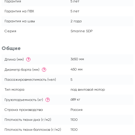
Гарантия
5 лет
Гарантия на ПВХ
5 лет
Гарантия на швы
2 года
Серия
Smarine SDP
Общие
3650 мм
Длина (мм)
?
450 мм
Диаметр борта (мм)
?
Пассажировместимость (чел)
5
Тип мотора
под винтовой мотор
689 кг
Грузоподъемность (кг)
?
Страна производства
Россия
Плотность ткани дна (г/м2)
1100
Плотность ткани баллонов (г/м2)
1100