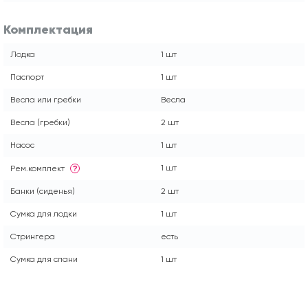
Комплектация
Лодка
1 шт
Паспорт
1 шт
Весла или гребки
Весла
Весла (гребки)
2 шт
Насос
1 шт
1 шт
Рем.комплект
?
Банки (сиденья)
2 шт
Сумка для лодки
1 шт
Стрингера
есть
Сумка для слани
1 шт