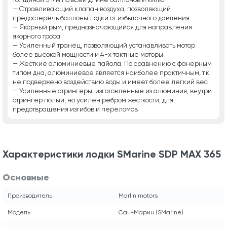
— Стравливающий клапан воздуха, позволяющий
предостеречь баллоны лодки от избыточного давления
— Якорный рым, предназначающийся для направления
якорного троса
— Усиленный транец, позволяющий устанавливать мотор
более высокой мощности и 4-х тактные моторы
— Жесткие алюминиевые пайола. По сравнению с фанерным
типом дна, алюминиевое является наиболее практичным, т.к
не подвержено воздействию воды и имеет более легкий вес
— Усиленные стрингеры, изготовленные из алюминия, внутри
стрингер полый, но усилен ребром жесткости, для
предотвращения изгибов и переломов
Характеристики лодки SMarine SDP MAX 365
Основные
Производитель
Marlin motors
Модель
Сан-Марин (SMarine)