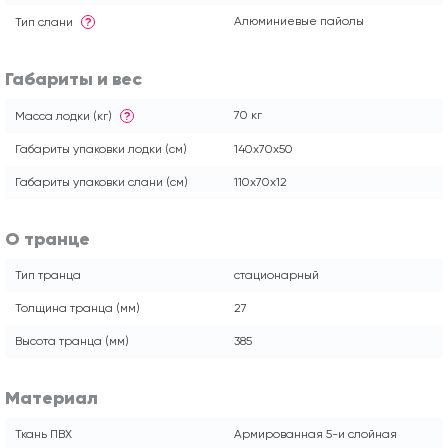
Алюминиевые пайолы
Тип слани
?
Габариты и вес
70 кг
Масса лодки (кг)
?
Габариты упаковки лодки (см)
140x70x50
Габариты упаковки слани (см)
110x70x12
О транце
Тип транца
стационарный
Толщина транца (мм)
27
Высота транца (мм)
385
Материал
Ткань ПВХ
Армированная 5-и слойная