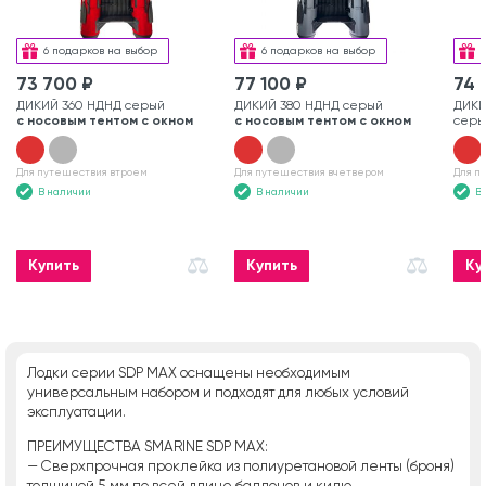
6 подарков на выбор
6 подарков на выбор
73 700 ₽
77 100 ₽
74 
ДИКИЙ 360 НДНД серый
ДИКИЙ 380 НДНД серый
ДИКИ
с носовым тентом с окном
с носовым тентом с окном
серы
Для путешествия втроем
Для путешествия вчетвером
Для п
В наличии
В наличии
В
Купить
Купить
Ку
Лодки серии SDP MAX оснащены необходимым
универсальным набором и подходят для любых условий
эксплуатации.
ПРЕИМУЩЕСТВА SMARINE SDP MAX:
— Сверхпрочная проклейка из полиуретановой ленты (броня)
толщиной 5 мм по всей длине баллонов и килю