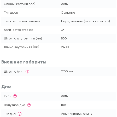
Слань (жесткий пол)
есть
Тип швов
Сварные
Тип крепления сидений
Передвижные (ликтрос-ликпаз)
Количество отсеков
3+1
Ширина внутренняя (мм)
800
Длина внутренняя (мм)
2400
Внешние габариты
1700 мм
Ширина (мм)
?
Дно
есть
Киль
?
нет
Надувное дно
?
Алюминиевая слань
Тип дна
?