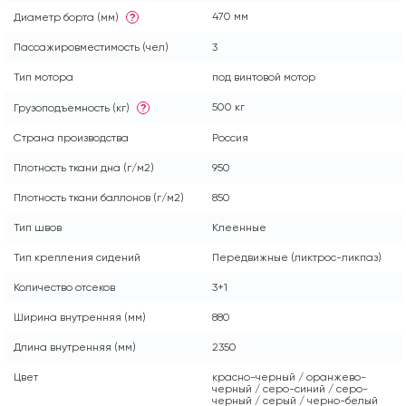
470 мм
Диаметр борта (мм)
?
Пассажировместимость (чел)
3
Тип мотора
под винтовой мотор
500 кг
Грузоподъемность (кг)
?
Страна производства
Россия
Плотность ткани дна (г/м2)
950
Плотность ткани баллонов (г/м2)
850
Тип швов
Клеенные
Тип крепления сидений
Передвижные (ликтрос-ликпаз)
Количество отсеков
3+1
Ширина внутренняя (мм)
880
Длина внутренняя (мм)
2350
Цвет
красно-черный / оранжево-
черный / серо-синий / серо-
черный / серый / черно-белый