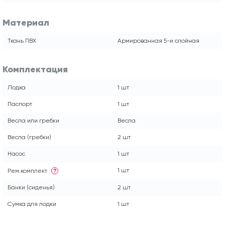
Материал
Ткань ПВХ
Армированная 5-и слойная
Комплектация
Лодка
1 шт
Паспорт
1 шт
Весла или гребки
Весла
Весла (гребки)
2 шт
Насос
1 шт
1 шт
Рем.комплект
?
Банки (сиденья)
2 шт
Сумка для лодки
1 шт