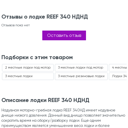
Отзывы о лодке REEF 340 НДНД
Отзывов пока нет
Оставить отзыв
Подборки с этим товаром
2 местные лодки под мотор
3 местные лодки под мотор
4 местны
3 местные лодки
3 местные резиновые лодки
Лодки 34
Описание лодки REEF 340 НДНД
Надувная моторно-гребная лодка REEF 340НД имеет надувное
днище низкого давления. Данный вид днища позволяет значительно
сократить время на сборку/разборку лодки. Еще одним
преимуществом является уменьшение веса лодки и более