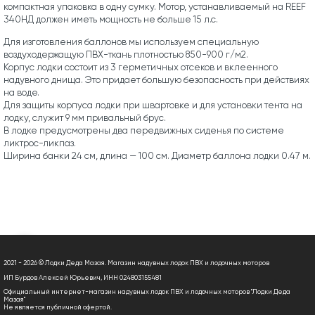
компактная упаковка в одну сумку. Мотор, устанавливаемый на REEF
340НД должен иметь мощность не больше 15 л.с.
Для изготовления баллонов мы используем специальную
воздуходержащую ПВХ-ткань плотностью 850-900 г/м2.
Корпус лодки состоит из 3 герметичных отсеков и вклеенного
надувного днища. Это придает большую безопасность при действиях
на воде.
Для защиты корпуса лодки при швартовке и для установки тента на
лодку, служит 9 мм привальный брус.
В лодке предусмотрены два передвижных сиденья по системе
ликтрос-ликпаз.
Ширина банки 24 см, длина — 100 см. Диаметр баллона лодки 0.47 м.
2021 - 2026 © Лодки Деда Мазая. Магазин надувных лодок ПВХ и лодочных моторов
ИП Бурдов Алексей Юрьевич, ИНН 024803155481
Официальный интернет-магазин надувных лодок ПВХ и лодочных моторов "Лодки Деда
Мазая"
Не является публичной офертой.