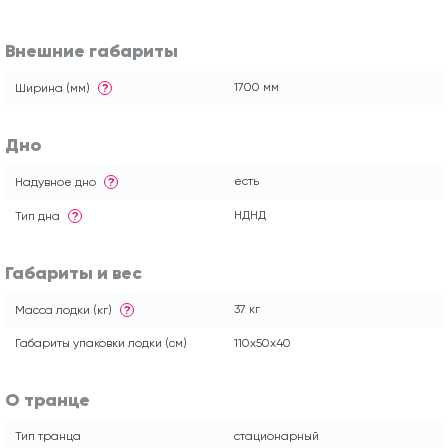
Внешние габариты
1700 мм
Ширина (мм)
?
Дно
есть
Надувное дно
?
НДНД
Тип дна
?
Габариты и вес
37 кг
Масса лодки (кг)
?
Габариты упаковки лодки (см)
110x50x40
О транце
Тип транца
стационарный