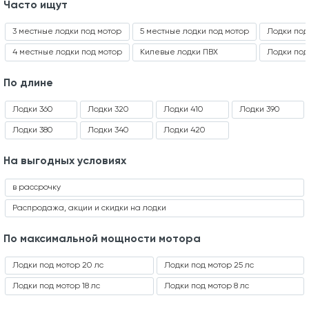
Часто ищут
3 местные лодки под мотор
5 местные лодки под мотор
Лодки под 
4 местные лодки под мотор
Килевые лодки ПВХ
Лодки под 
По длине
Лодки 360
Лодки 320
Лодки 410
Лодки 390
Лодки 380
Лодки 340
Лодки 420
На выгодных условиях
в рассрочку
Распродажа, акции и скидки на лодки
По максимальной мощности мотора
Лодки под мотор 20 лс
Лодки под мотор 25 лс
Лодки под мотор 18 лс
Лодки под мотор 8 лс