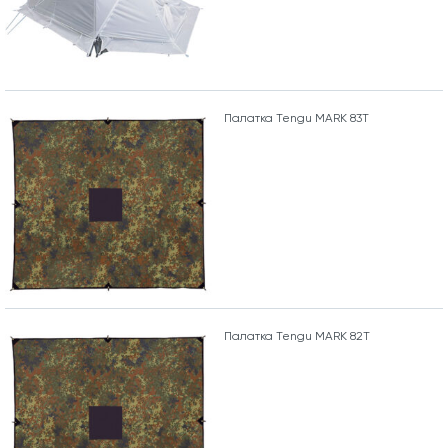
Палатка Tengu MARK 83T
Палатка Tengu MARK 82T