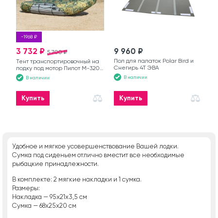
-1968 ₽
3 732 ₽
9 960 ₽
5 700 ₽
Пол для палаток Polar Bird и
Тент транспортировочный на
Снегирь 4T ЭВА
лодку под мотор Пилот М-320
зеленый
В наличии
В наличии
Купить
Купить
Удобное и мягкое усовершенствование Вашей лодки.
Сумка под сиденьем отлично вместит все необходимые
рыбацкие принадлежности.
В комплекте: 2 мягкие накладки и 1 сумка.
Размеры:
Накладка — 95х21х3,5 см
Сумка — 68х25х20 см