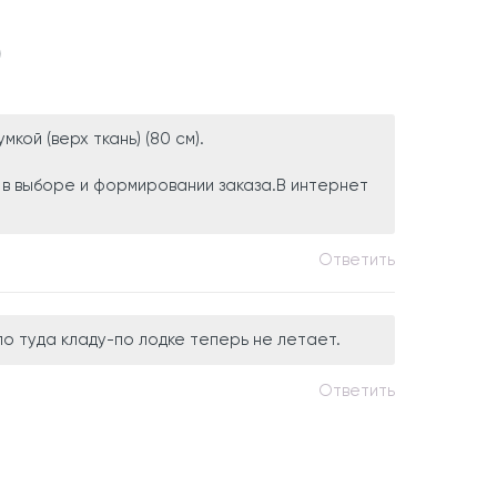
)
кой (верх ткань) (80 см).
в выборе и формировании заказа.В интернет
Ответить
о туда кладу-по лодке теперь не летает.
Ответить