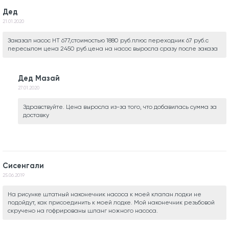
Дед
21.01.2020
Заказал насос НТ 677,стоимостью 1880 руб.плюс переходник 67 руб.с
пересылом цена 2450 руб.цена на насос выросла сразу после заказа
Дед Мазай
27.01.2020
Здравствуйте. Цена выросла из-за того, что добавилась сумма за
доставку
Сисенгали
25.06.2019
На рисунке штатный наконечник насоса к моей клапан лодки не
подойдут, как присоединить к моей лодке. Мой наконечник резьбовой
скручено на гофрированы шланг ножного насоса.