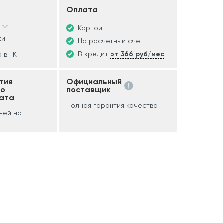
Оплата
Картой
ки
На расчётный счёт
В кредит
от 366 руб/мес
 в ТК
тия
Официальный
го
поставщик
ата
Полная гарантия качества
дней на
т