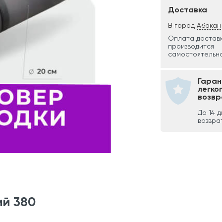
Доставка
В город
Абакан
Оплата достав
производится
самостоятельно
Гаран
легко
возвр
До 14 
возвра
ий 380