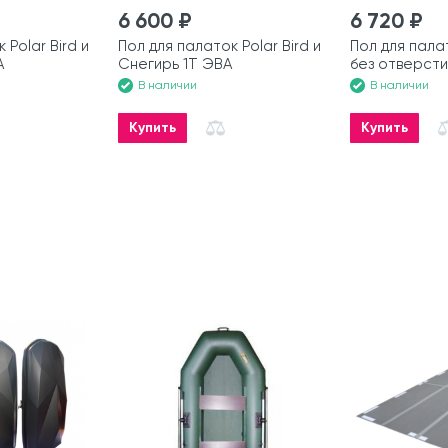
6 600 ₽
6 720 ₽
 Polar Bird и
Пол для палаток Polar Bird и
Пол для пала
А
Снегирь 1Т ЭВА
без отверсти
В наличии
В наличии
Купить
Купить