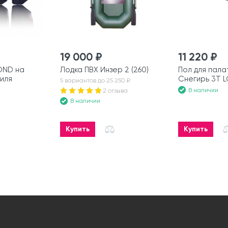
19 000 ₽
11 220 ₽
OND на
Лодка ПВХ Инзер 2 (260)
Пол для палат
иля
Снегирь 3T L
5 вариантов до 25 250 ₽
В наличии
2 отзыва
В наличии
Купить
Купить