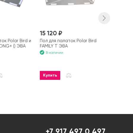
-1000 ₽
15 120 ₽
10 500 ₽
ок Polar Bird и
Пол для палаток Polar Bird
ЭВА-ковер
ONG+ () ЭВА
FAMILY T ЭВА
В наличии
В наличии
Купить
Купить
+7 917 497 0 497