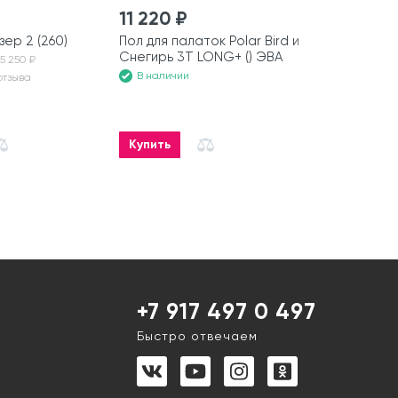
11 220 ₽
7 200 ₽
зер 2 (260)
Пол для палаток Polar Bird и
Пол для пал
Снегирь 3T LONG+ () ЭВА
Снегирь 2
5 250 ₽
В наличии
В наличии
отзыва
Купить
Купить
+7 917 497 0 497
Быстро отвечаем