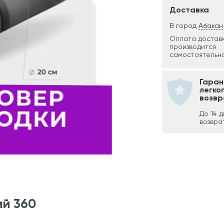
Доставка
В город
Абакан
Оплата достав
производится
самостоятельно
Гаран
легко
возвр
До 14 
возвра
ий 360