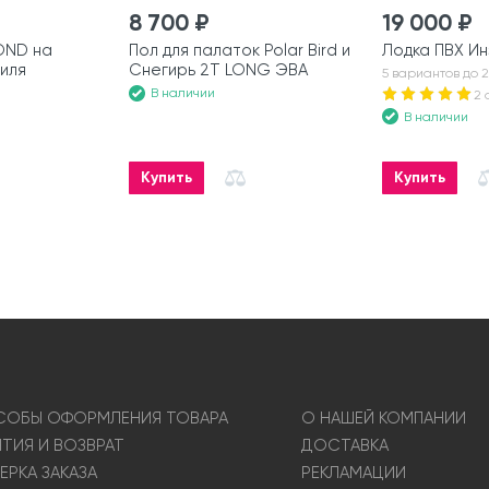
8 700 ₽
19 000 ₽
OND на
Пол для палаток Polar Bird и
Лодка ПВХ Ин
иля
Снегирь 2T LONG ЭВА
5 вариантов до 2
В наличии
2 
В наличии
Купить
Купить
ОБЫ ОФОРМЛЕНИЯ ТОВАРА
О НАШЕЙ КОМПАНИИ
НТИЯ И ВОЗВРАТ
ДОСТАВКА
ЕРКА ЗАКАЗА
РЕКЛАМАЦИИ