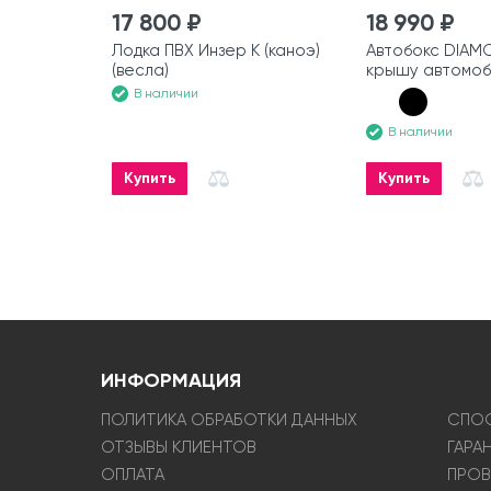
17 800 ₽
18 990 ₽
Лодка ПВХ Инзер К (каноэ)
Автобокс DIAM
(весла)
крышу автомоб
В наличии
В наличии
Купить
Купить
ИНФОРМАЦИЯ
ПОЛИТИКА ОБРАБОТКИ ДАННЫХ
СПОС
ОТЗЫВЫ КЛИЕНТОВ
ГАРА
ОПЛАТА
ПРОВ