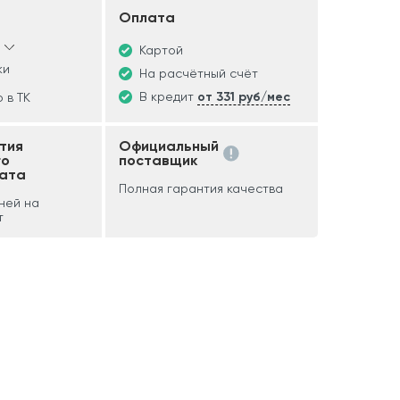
Оплата
Картой
ки
На расчётный счёт
В кредит
от 331 руб/мес
 в ТК
тия
Официальный
го
поставщик
ата
Полная гарантия качества
дней на
т