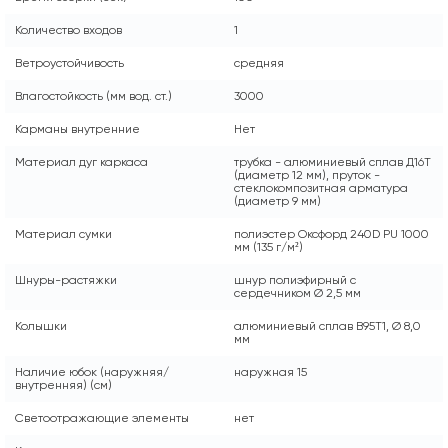
Количество входов
1
Ветроустойчивость
средняя
Влагостойкость (мм вод. ст.)
3000
Карманы внутренние
Нет
Материал дуг каркаса
трубка - алюминиевый сплав Д16Т
(диаметр 12 мм), пруток -
стеклокомпозитная арматура
(диаметр 9 мм)
Материал сумки
полиэстер Оксфорд 240D PU 1000
мм (135 г/м²)
Шнуры-растяжки
шнур полиэфирный с
сердечником Ø 2,5 мм
Колышки
алюминиевый сплав В95Т1, Ø 8,0
мм
Наличие юбок (наружняя/
наружная 15
внутренняя) (см)
Светоотражающие элементы
нет