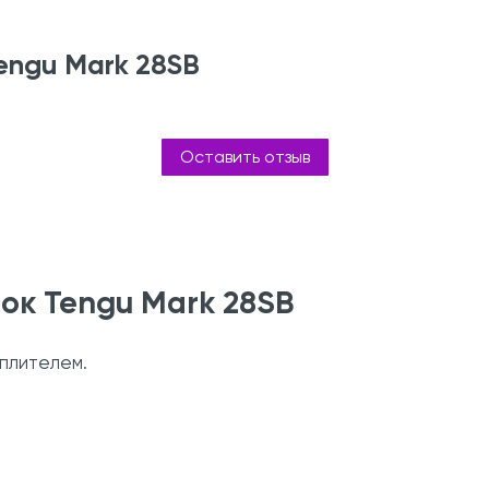
engu Mark 28SB
Оставить отзыв
к Tengu Mark 28SB
плителем.