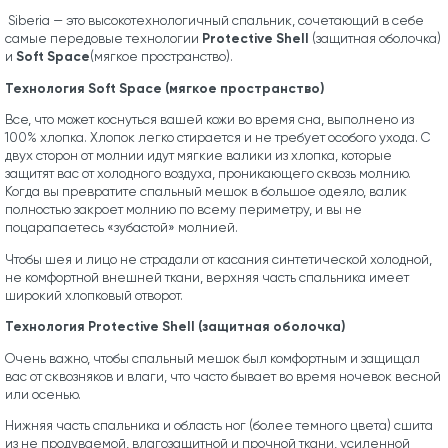
Siberia — это высокотехнологичный спальник, сочетающий в себе
Protective Shell
самые передовые технологии
(защитная оболочка)
Soft Space
и
(мягкое пространство).
Технология Soft Space (мягкое пространство)
Все, что может коснуться вашей кожи во время сна, выполнено из
100% хлопка. Хлопок легко стирается и не требует особого ухода. С
двух сторон от молнии идут мягкие валики из хлопка, которые
защитят вас от холодного воздуха, проникающего сквозь молнию.
Когда вы превратите спальный мешок в большое одеяло, валик
полностью закроет молнию по всему периметру, и вы не
поцарапаетесь «зубастой» молнией.
Чтобы шея и лицо не страдали от касания синтетической холодной,
не комфортной внешней ткани, верхняя часть спальника имеет
широкий хлопковый отворот.
Технология Protective Shell (защитная оболочка)
Очень важно, чтобы спальный мешок был комфортным и защищал
вас от сквозняков и влаги, что часто бывает во время ночевок весной
или осенью.
Нижняя часть спальника и область ног (более темного цвета) сшита
из не продуваемой, влагозащитной и прочной ткани, усиленной