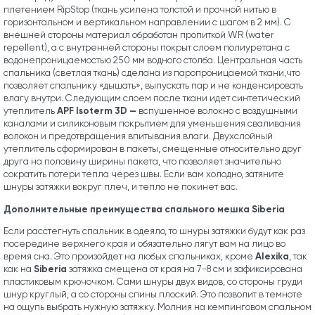
плетением RipStop (ткань усилена толстой и прочной нитью в
горизонтальном и вертикальном направлении с шагом в 2 мм). С
внешней стороны материал обработан пропиткой WR (water
repellent), а с внутренней стороны покрыт слоем полиуретана с
водонепроницаемостью 250 мм водного столба. Центральная часть
спальника (светлая ткань) сделана из паропроницаемой ткани,что
позволяет спальнику «дышать», выпускать пар и не конденсировать
влагу внутри. Следующим слоем после ткани идет синтетический
APF Isoterm 3D —
утеплитель
вспушенное волокно с воздушными
каналами и силиконовым покрытием для уменьшения сваливания
волокон и предотвращения впитывания влаги. Двухслойный
утеплитель сформирован в пакеты, смещенные относительно друг
друга на половину ширины пакета, что позволяет значительно
сократить потери тепла через швы. Если вам холодно, затяните
шнуры затяжки вокруг плеч, и тепло не покинет вас.
Дополнительные преимущества спального мешка Siberia
Если расстегнуть спальник в одеяло, то шнуры затяжки будут как раз
посередине верхнего края и обязательно лягут вам на лицо во
Alexika
время сна. Это произойдет на любых спальниках, кроме
, так
Siberia
как на
затяжка смещена от края на 7-8 см и зафиксирована
пластиковым крючочком. Сами шнуры двух видов, со стороны груди
шнур круглый, а со стороны спины плоский. Это позволит в темноте
на ощупь выбрать нужную затяжку. Молния на кемпинговом спальном