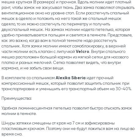
мешке крупная (8 размера) и прочная. Вдоль молнии идет плотный
рант, чтобы замок не закусывал ткань. Два замка позволяют открывать
вентиляционное окно на уровне стоп. Если расстегнуть спальный
мешок в одеяло и положить на него такой же спальный мешок
одеяло, то их можно состегнуть по периметру и получить
двухспальный мешок. На замках молнии надета петелька, которая
удобно прихватывается пальцем и светится в темноте. Представьте,
как это важно, когда вам в полной темноте надо расстегнуть
спальник. Хотя замки молнии имеют самоблокировку, в верхней
Velcro
части молнии есть клапан с липучкой
. Внутри спального
мешка расположен большой карман из мягкой сетки для носового
платка и разных мелочей. Сетка позволяет видеть, что внутри
кармана, и не забыть свои вещи.
Alexika Siberia
В комплекте со спальником
идет прочный
компрессионный мешок, который позволит защитить спальник при
транспортировке и уменьшить его транспортный объем на 30-40%.
Преимущества:
Удобная люминесцентная петелька позволит быстро отыскать замок
молнии в темноте.
Шнуры затяжки смещены от края на 7 см и зафиксированы
пластиковым крючком. Поэтому они не будут ложиться вам на лицо во
время сна.