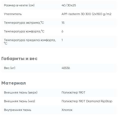
Размер в чехле (см)
40/30x25
Утеплитель
APF-Isoterm 3D 300 (2x150) g/m2
Температура экстрима,°С
15
Температура комфорта,°С
6
Температура предела комфорта,
1
°С
Габариты и вес
Вес (кг)
45536
Материал
Внешняя ткань (верх)
Полиэстер 190T
Внешняя ткань (низ)
Полиэстер 190Т Diamond RipStop
Внутренняя ткань
Хлопок