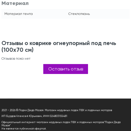
Материал
Материал тента
Стеклоткань
Отзывы о коврике огнеупорный под печь
(100х70 см)
Отзывов пока нет
Оставить отзыв
2021 - 2026 © Лодки Деда Мазая. Магазин надувных лодок ПВХ и лодочных моторов
ИП Бурдов Алексей Юрьевич, ИНН 024803155481
Официальный интернет-магазин надувных лодок ПВХ и лодочных моторов "Лодки Деда
Мазая"
Не является публичной офертой.