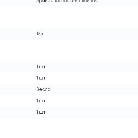
Армированная 5-и слойная
125
1 шт
1 шт
Весла
1 шт
1 шт