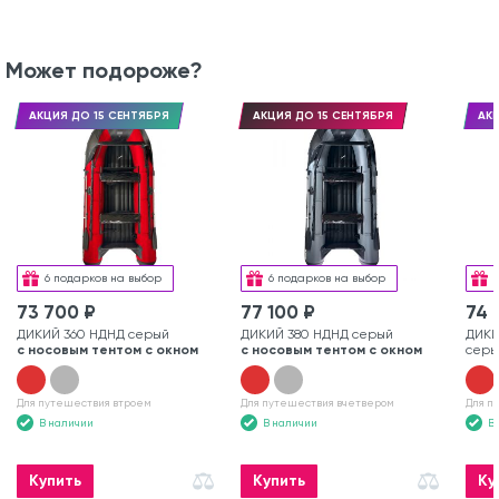
Может подороже?
АКЦИЯ ДО 15 СЕНТЯБРЯ
АКЦИЯ ДО 15 СЕНТЯБРЯ
АКЦ
6 подарков на выбор
6 подарков на выбор
73 700 ₽
77 100 ₽
74 
ДИКИЙ 360 НДНД серый
ДИКИЙ 380 НДНД серый
ДИКИ
с носовым тентом с окном
с носовым тентом с окном
серы
Для путешествия втроем
Для путешествия вчетвером
Для п
В наличии
В наличии
В
Купить
Купить
Ку