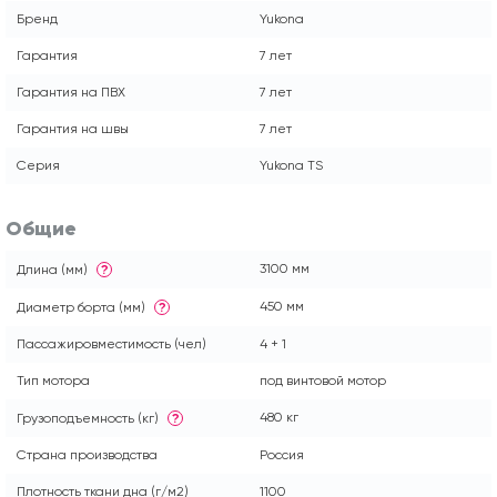
Бренд
Yukona
Гарантия
7 лет
Гарантия на ПВХ
7 лет
Гарантия на швы
7 лет
Серия
Yukona TS
Общие
3100 мм
Длина (мм)
?
450 мм
Диаметр борта (мм)
?
Пассажировместимость (чел)
4 + 1
Тип мотора
под винтовой мотор
480 кг
Грузоподъемность (кг)
?
Страна производства
Россия
Плотность ткани дна (г/м2)
1100