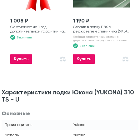
1 008 ₽
1 190 ₽
Сертификат на 1 год
Столик в лодку ПВХ с
дополнительной гарантии на
держателем спиннинга (УКБ)
моторную лодку
№6
Удобный влагостойкий столик с
В наличии
держателями для удочки и спининга
В наличии
Купить
Купить
Характеристики лодки Юкона (YUKONA) 310
TS - U
Основные
Производитель
Yukona
Модель
Yukona