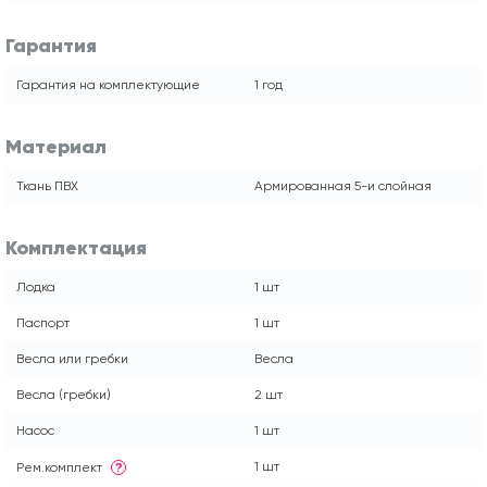
Гарантия
Гарантия на комплектующие
1 год
Материал
Ткань ПВХ
Армированная 5-и слойная
Комплектация
Лодка
1 шт
Паспорт
1 шт
Весла или гребки
Весла
Весла (гребки)
2 шт
Насос
1 шт
1 шт
Рем.комплект
?