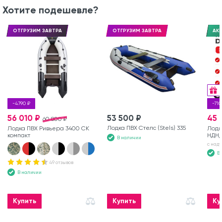
Хотите подешевле?
ОТГРУЗИМ ЗАВТРА
ОТГРУЗИМ ЗАВТРА
АКЦ
-4790 ₽
-710
56 010 ₽
53 500 ₽
45 
60 800 ₽
Лодка ПВХ Стелс (Stels) 335
Лодка ПВХ Ривьера 3400 СК
Лодк
компакт
НДН
В наличии
с над
В
49 отзывов
В наличии
Купить
Купить
Ку