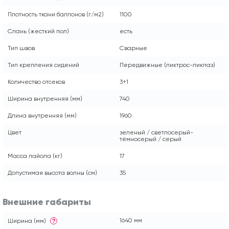
Плотность ткани баллонов (г/м2)
1100
Слань (жесткий пол)
есть
Тип швов
Сварные
Тип крепления сидений
Передвижные (ликтрос-ликпаз)
Количество отсеков
3+1
Ширина внутренняя (мм)
740
Длина внутренняя (мм)
1960
Цвет
зеленый / светлосерый-
тёмносерый / серый
Масса пайола (кг)
17
Допустимая высота волны (см)
35
Внешние габариты
1640 мм
Ширина (мм)
?