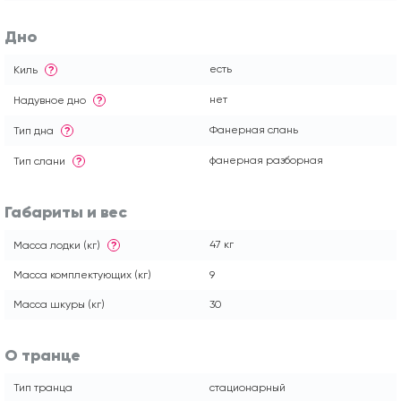
Дно
есть
Киль
?
нет
Надувное дно
?
Фанерная слань
Тип дна
?
фанерная разборная
Тип слани
?
Габариты и вес
47 кг
Масса лодки (кг)
?
Масса комплектующих (кг)
9
Масса шкуры (кг)
30
О транце
Тип транца
стационарный