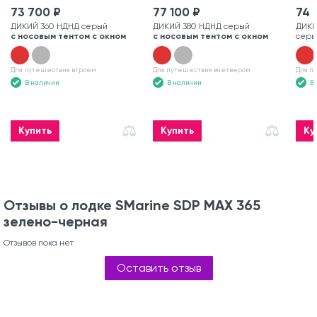
73 700 ₽
77 100 ₽
74 
ДИКИЙ 360 НДНД серый
ДИКИЙ 380 НДНД серый
ДИКИ
с носовым тентом с окном
с носовым тентом с окном
серы
Для путешествия втроем
Для путешествия вчетвером
Для п
В наличии
В наличии
В
Купить
Купить
Ку
Отзывы о лодке SMarine SDP MAX 365
зелено-черная
Отзывов пока нет
Оставить отзыв