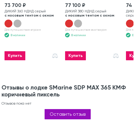
73 700 ₽
77 100 ₽
74 
ДИКИЙ 360 НДНД серый
ДИКИЙ 380 НДНД серый
ДИКИ
с носовым тентом с окном
с носовым тентом с окном
серы
Для путешествия втроем
Для путешествия вчетвером
Для п
В наличии
В наличии
В
Купить
Купить
Ку
Отзывы о лодке SMarine SDP MAX 365 КМФ
коричневый пиксель
Отзывов пока нет
Оставить отзыв