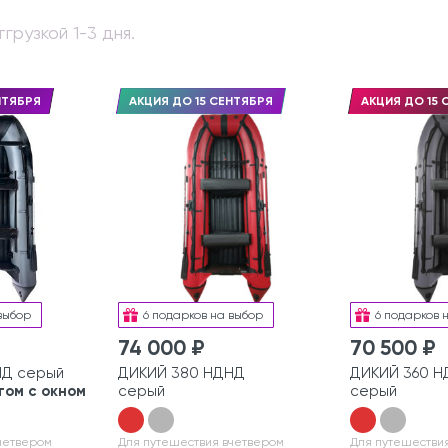
грузкой 1-3 дня.
НТЯБРЯ
АКЦИЯ ДО 15 СЕНТЯБРЯ
АКЦИЯ ДО 15 
выбор
6 подарков на выбор
6 подарков 
74 000 ₽
70 500 ₽
НД серый
ДИКИЙ 380 НДНД
ДИКИЙ 360 
том с окном
серый
серый
четвером
Для путешествия вчетвером
Для путешестви