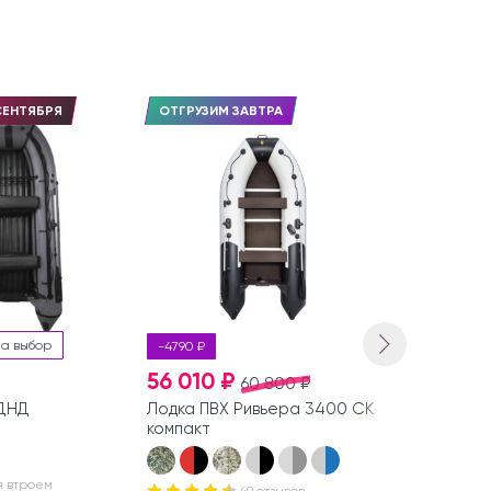
СЕНТЯБРЯ
ОТГРУЗИМ ЗАВТРА
ОТГРУЗИМ 
на выбор
-4790 ₽
56 010 ₽
53 500 
60 800 ₽
НДНД
Лодка ПВХ Ривьера 3400 СК
Лодка ПВХ 
компакт
В наличии
я втроем