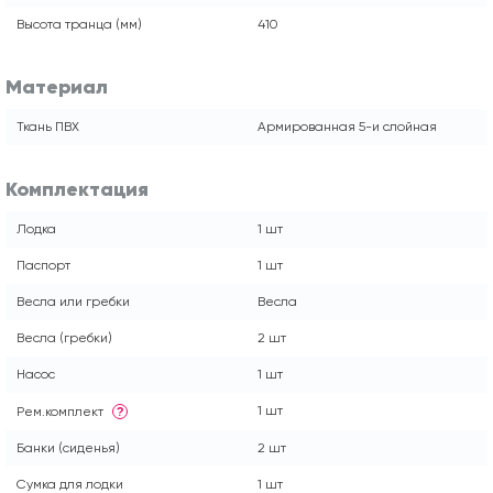
Высота транца (мм)
410
Материал
Ткань ПВХ
Армированная 5-и слойная
Комплектация
Лодка
1 шт
Паспорт
1 шт
Весла или гребки
Весла
Весла (гребки)
2 шт
Насос
1 шт
1 шт
Рем.комплект
?
Банки (сиденья)
2 шт
Сумка для лодки
1 шт