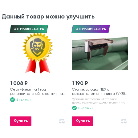
Данный товар можно улучшить
ОТГРУЗИМ ЗАВТРА
ОТГРУЗИМ ЗАВТРА
1 008 ₽
1 190 ₽
Сертификат на 1 год
Столик в лодку ПВХ с
дополнительной гарантии на
держателем спиннинга (УКБ)
моторную лодку
№6
Удобный влагостойкий столик с
В наличии
держателями для удочки и спининга
В наличии
Купить
Купить