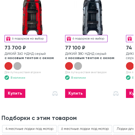
6 подарков на выбор
6 подарков на выбор
73 700 ₽
77 100 ₽
74 
ДИКИЙ 360 НДНД серый
ДИКИЙ 380 НДНД серый
ДИКИ
с носовым тентом с окном
с носовым тентом с окном
серы
Для путешествия втроем
Для путешествия вчетвером
Для п
В наличии
В наличии
В
Купить
Купить
Ку
Подборки с этим товаром
4 местные лодки под мотор
6 местные лодки под мотор
Лодки для