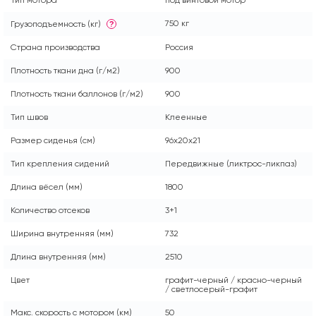
Тип мотора
под винтовой мотор
750 кг
Грузоподъемность (кг)
?
Страна производства
Россия
Плотность ткани дна (г/м2)
900
Плотность ткани баллонов (г/м2)
900
Тип швов
Клеенные
Размер сиденья (см)
96x20x21
Тип крепления сидений
Передвижные (ликтрос-ликпаз)
Длина вёсел (мм)
1800
Количество отсеков
3+1
Ширина внутренняя (мм)
732
Длина внутренняя (мм)
2510
Цвет
графит-черный / красно-черный
/ светлосерый-графит
Макс. скорость с мотором (км)
50