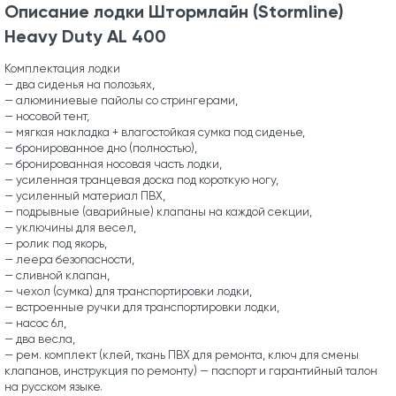
Описание лодки Штормлайн (Stormline)
Heavy Duty AL 400
Комплектация лодки
— два сиденья на полозьях,
— алюминиевые пайолы со стрингерами,
— носовой тент,
— мягкая накладка + влагостойкая сумка под сиденье,
— бронированное дно (полностью),
— бронированная носовая часть лодки,
— усиленная транцевая доска под короткую ногу,
— усиленный материал ПВХ,
— подрывные (аварийные) клапаны на каждой секции,
— уключины для весел,
— ролик под якорь,
— леера безопасности,
— сливной клапан,
— чехол (сумка) для транспортировки лодки,
— встроенные ручки для транспортировки лодки,
— насос 6л,
— два весла,
— рем. комплект (клей, ткань ПВХ для ремонта, ключ для смены
клапанов, инструкция по ремонту) — паспорт и гарантийный талон
на русском языке.