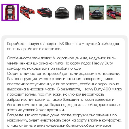
Корейская надувная лодка ПВХ Stormline – лучший выбор для
опытных рыбаков и охотников.
Особенности этой лодки: V-образное днище, надувной киль,
увеличенная ширина кокпита. На борту лодок Heavy Duty
комфортно находиться при любой погоде.
Серия отличается непревзойденными ходовыми качествами.
Вся конструкция вместе с оригинальным раскроем днища
обеспечивает усиленную килеватость, особенно хорошо она
выражена в носовой части. В результате, Heavy Duty 400 мягко
проходит волны, практически, исключая вероятность
забрызгивания кокпита. Также большим плюсом является и
богатая комплектация. Лодка подходит для любых, даже самых
жёстких условий эксплуатации.
Владелец такого судна даже после загрузки снаряжения по
максимуму, будет чувствовать себя на борту вполне комфортно,
а наклонённые вниз концевики баллонов обеспечивают