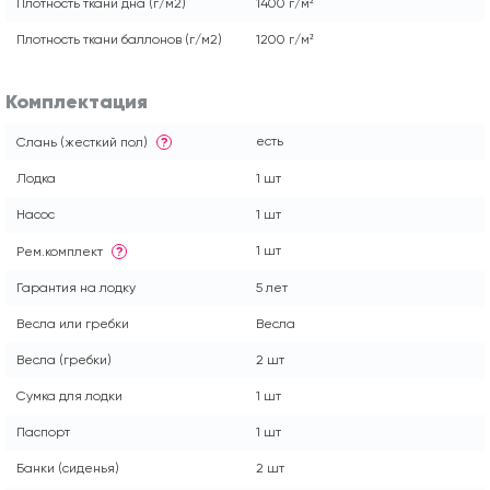
Плотность ткани дна (г/м2)
1400 г/м²
Плотность ткани баллонов (г/м2)
1200 г/м²
Комплектация
есть
Слань (жесткий пол)
?
Лодка
1 шт
Насос
1 шт
1 шт
Рем.комплект
?
Гарантия на лодку
5 лет
Весла или гребки
Весла
Весла (гребки)
2 шт
Сумка для лодки
1 шт
Паспорт
1 шт
Банки (сиденья)
2 шт