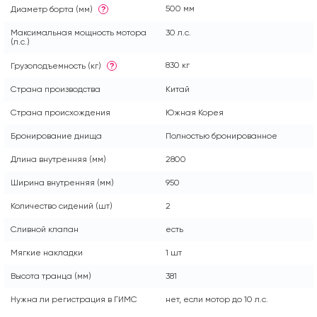
500 мм
Диаметр борта (мм)
?
Максимальная мощность мотора
30 л.с.
(л.с.)
830 кг
Грузоподъемность (кг)
?
Страна производства
Китай
Страна происхождения
Южная Корея
Бронирование днища
Полностью бронированное
Длина внутренняя (мм)
2800
Ширина внутренняя (мм)
950
Количество сидений (шт)
2
Сливной клапан
есть
Мягкие накладки
1 шт
Высота транца (мм)
381
Нужна ли регистрация в ГИМС
нет, если мотор до 10 л.с.