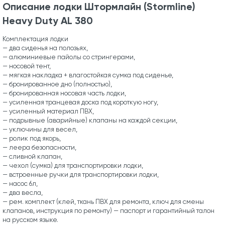
Описание лодки Штормлайн (Stormline)
Heavy Duty AL 380
Комплектация лодки
— два сиденья на полозьях,
— алюминиевые пайолы со стрингерами,
— носовой тент,
— мягкая накладка + влагостойкая сумка под сиденье,
— бронированное дно (полностью),
— бронированная носовая часть лодки,
— усиленная транцевая доска под короткую ногу,
— усиленный материал ПВХ,
— подрывные (аварийные) клапаны на каждой секции,
— уключины для весел,
— ролик под якорь,
— леера безопасности,
— сливной клапан,
— чехол (сумка) для транспортировки лодки,
— встроенные ручки для транспортировки лодки,
— насос 6л,
— два весла,
— рем. комплект (клей, ткань ПВХ для ремонта, ключ для смены
клапанов, инструкция по ремонту) — паспорт и гарантийный талон
на русском языке.