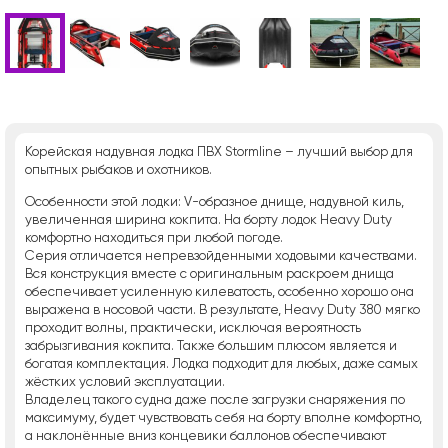
Корейская надувная лодка ПВХ Stormline – лучший выбор для
опытных рыбаков и охотников.
Особенности этой лодки: V-образное днище, надувной киль,
увеличенная ширина кокпита. На борту лодок Heavy Duty
комфортно находиться при любой погоде.
Серия отличается непревзойденными ходовыми качествами.
Вся конструкция вместе с оригинальным раскроем днища
обеспечивает усиленную килеватость, особенно хорошо она
выражена в носовой части. В результате, Heavy Duty 380 мягко
проходит волны, практически, исключая вероятность
забрызгивания кокпита. Также большим плюсом является и
богатая комплектация. Лодка подходит для любых, даже самых
жёстких условий эксплуатации.
Владелец такого судна даже после загрузки снаряжения по
максимуму, будет чувствовать себя на борту вполне комфортно,
а наклонённые вниз концевики баллонов обеспечивают