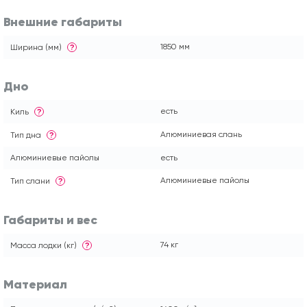
Внешние габариты
1850 мм
Ширина (мм)
?
Дно
есть
Киль
?
Алюминиевая слань
Тип дна
?
Алюминиевые пайолы
есть
Алюминиевые пайолы
Тип слани
?
Габариты и вес
74 кг
Масса лодки (кг)
?
Материал