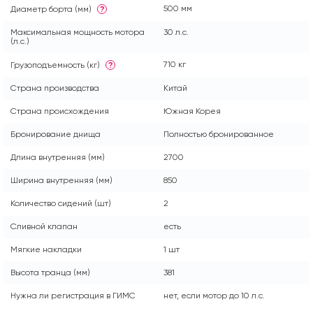
500 мм
Диаметр борта (мм)
?
Максимальная мощность мотора
30 л.с.
(л.с.)
710 кг
Грузоподъемность (кг)
?
Страна производства
Китай
Страна происхождения
Южная Корея
Бронирование днища
Полностью бронированное
Длина внутренняя (мм)
2700
Ширина внутренняя (мм)
850
Количество сидений (шт)
2
Сливной клапан
есть
Мягкие накладки
1 шт
Высота транца (мм)
381
Нужна ли регистрация в ГИМС
нет, если мотор до 10 л.с.