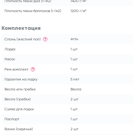
Плотность ткани дна (г/м2)
1400 г/м²
Плотность ткани баллонов (г/м2)
1200 г/м²
Комплектация
есть
Слань (жесткий пол)
?
Лодка
1 шт
Насос
1 шт
1 шт
Рем.комплект
?
Гарантия на лодку
5 лет
Весла или гребки
Весла
Весла (гребки)
2 шт
Сумка для лодки
1 шт
Паспорт
1 шт
Банки (сиденья)
2 шт