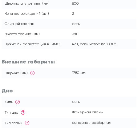
Ширина внутренняя (мм)
800
Количество сидений (шт)
2
Сливной клапан
есть
Высота транца (мм)
381
Нужна ли регистрация в ГИМС
нет, если мотор до 10 л.с.
Внешние габариты
1780 мм
Ширина (мм)
?
Дно
есть
Киль
?
Фанерная слань
Тип дна
?
фанерная разборная
Тип слани
?