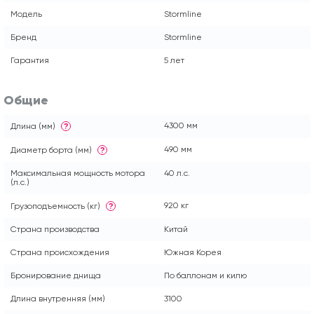
Модель
Stormline
Бренд
Stormline
Гарантия
5 лет
Общие
4300 мм
Длина (мм)
?
490 мм
Диаметр борта (мм)
?
Максимальная мощность мотора
40 л.с.
(л.с.)
920 кг
Грузоподъемность (кг)
?
Страна производства
Китай
Страна происхождения
Южная Корея
Бронирование днища
По баллонам и килю
Длина внутренняя (мм)
3100