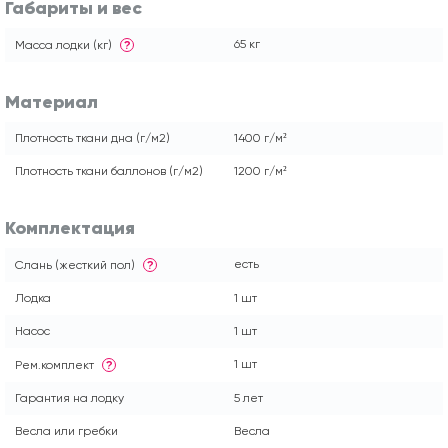
Габариты и вес
65 кг
Масса лодки (кг)
?
Материал
Плотность ткани дна (г/м2)
1400 г/м²
Плотность ткани баллонов (г/м2)
1200 г/м²
Комплектация
есть
Слань (жесткий пол)
?
Лодка
1 шт
Насос
1 шт
1 шт
Рем.комплект
?
Гарантия на лодку
5 лет
Весла или гребки
Весла