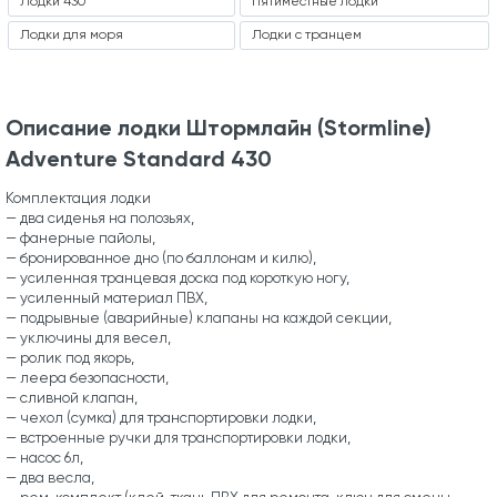
Лодки 430
Пятиместные лодки
Лодки для моря
Лодки с транцем
Описание лодки Штормлайн (Stormline)
Adventure Standard 430
Комплектация лодки
— два сиденья на полозьях,
— фанерные пайолы,
— бронированное дно (по баллонам и килю),
— усиленная транцевая доска под короткую ногу,
— усиленный материал ПВХ,
— подрывные (аварийные) клапаны на каждой секции,
— уключины для весел,
— ролик под якорь,
— леера безопасности,
— сливной клапан,
— чехол (сумка) для транспортировки лодки,
— встроенные ручки для транспортировки лодки,
— насос 6л,
— два весла,