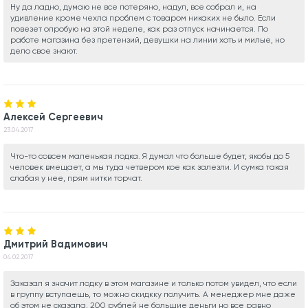
Ну да ладно, думаю не все потеряно, надул, все собрал и, на
удивление кроме чехла проблем с товаром никаких не было. Если
повезет опробую на этой неделе, как раз отпуск начинается. По
работе магазина без претензий, девушки на линии хоть и милые, но
дело свое знают.
Алексей Сергеевич
23.04.2017
Что-то совсем маленькая лодка. Я думал что больше будет, якобы до 5
человек вмещает, а мы туда четвером кое как залезли. И сумка такая
слабая у нее, прям нитки торчат.
Дмитрий Вадимович
04.02.2017
Заказал я значит лодку в этом магазине и только потом увидел, что если
в группу вступаешь, то можно скидкку получить. А менеджер мне даже
об этом не сказала, 200 рублей не большие деньги но все равно