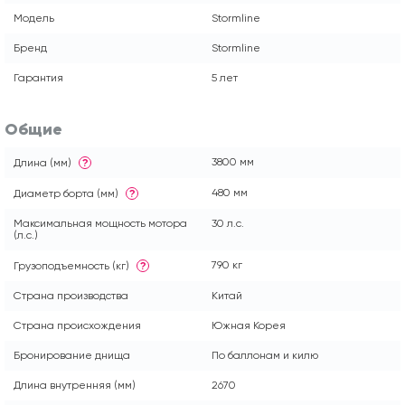
Модель
Stormline
Бренд
Stormline
Гарантия
5 лет
Общие
3800 мм
Длина (мм)
?
480 мм
Диаметр борта (мм)
?
Максимальная мощность мотора
30 л.с.
(л.с.)
790 кг
Грузоподъемность (кг)
?
Страна производства
Китай
Страна происхождения
Южная Корея
Бронирование днища
По баллонам и килю
Длина внутренняя (мм)
2670