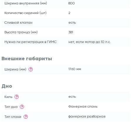
Ширина внутренняя (мм)
800
Количество сидений (шт)
2
Сливной клапан
есть
Высота транца (мм)
381
Нужна ли регистрация в ГИМС
нет, если мотор до 10 л.с.
Внешние габариты
1760 мм
Ширина (мм)
?
Дно
есть
Киль
?
Фанерная слань
Тип дна
?
фанерная разборная
Тип слани
?