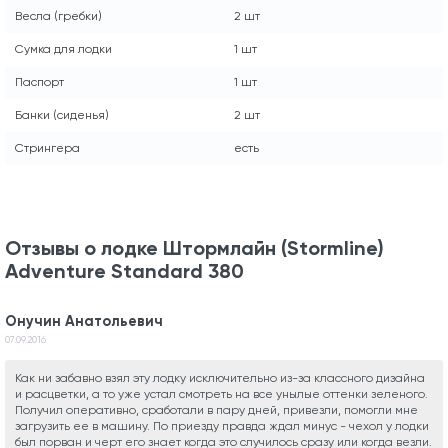
Весла (гребки)
2 шт
Сумка для лодки
1 шт
Паспорт
1 шт
Банки (сиденья)
2 шт
Стрингера
есть
Отзывы о лодке Штормлайн (Stormline)
Adventure Standard 380
Онучин Анатольевич
07.09.2016
Как ни забавно взял эту лодку исключительно из-за классного дизайна
и расцветки, а то уже устал смотреть на все унылые оттенки зеленого.
Получил оперативно, сработали в пару дней, привезли, помогли мне
загрузить ее в машину. По приезду правда ждал минус - чехол у лодки
был порван и черт его знает когда это случилось сразу или когда везли.