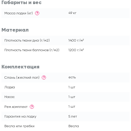
Габариты и вес
49 кг
Масса лодки (кг)
?
Материал
Плотность ткани дна (г/м2)
1400 г/м²
Плотность ткани баллонов (г/м2)
1200 г/м²
Комплектация
есть
Слань (жесткий пол)
?
Лодка
1 шт
Насос
1 шт
1 шт
Рем.комплект
?
Гарантия на лодку
5 лет
Весла или гребки
Весла