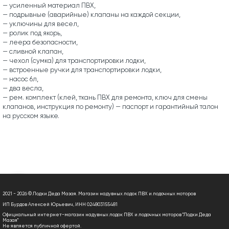
— усиленный материал ПВХ,
— подрывные (аварийные) клапаны на каждой секции,
— уключины для весел,
— ролик под якорь,
— леера безопасности,
— сливной клапан,
— чехол (сумка) для транспортировки лодки,
— встроенные ручки для транспортировки лодки,
— насос 6л,
— два весла,
— рем. комплект (клей, ткань ПВХ для ремонта, ключ для смены
клапанов, инструкция по ремонту) — паспорт и гарантийный талон
на русском языке.
2021 - 2026 © Лодки Деда Мазая. Магазин надувных лодок ПВХ и лодочных моторов
ИП Бурдов Алексей Юрьевич, ИНН 024803155481
Официальный интернет-магазин надувных лодок ПВХ и лодочных моторов "Лодки Деда
Мазая"
Не является публичной офертой.