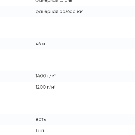
Фанерная слань
фанерная разборная
46 кг
1400 г/м²
1200 г/м²
есть
1 шт