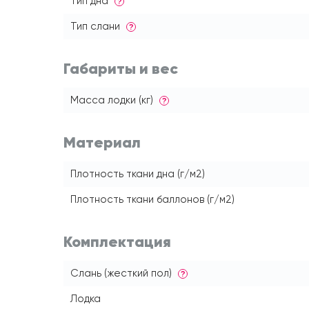
Тип дна
?
Тип слани
?
Габариты и вес
Масса лодки (кг)
?
Материал
Плотность ткани дна (г/м2)
Плотность ткани баллонов (г/м2)
Комплектация
Слань (жесткий пол)
?
Лодка