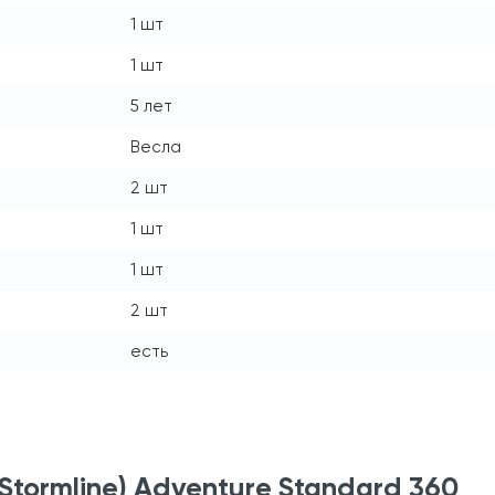
1 шт
1 шт
5 лет
Весла
2 шт
1 шт
1 шт
2 шт
есть
tormline) Adventure Standard 360