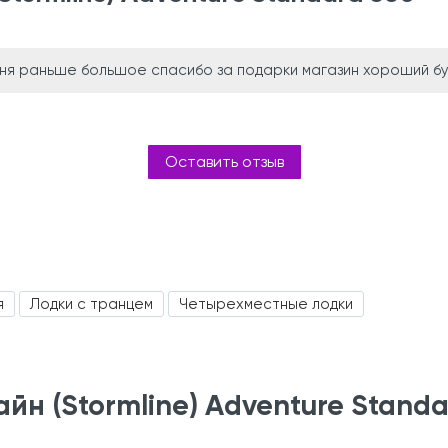
 дня раньше большое спасибо за подарки магазин хороший б
Оставить отзыв
я
Лодки с транцем
Четырехместные лодки
н (Stormline) Adventure Standa