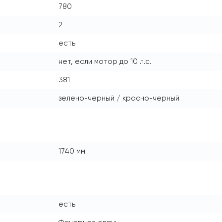
780
2
есть
нет, если мотор до 10 л.с.
381
зелено-черный / красно-черный
1740 мм
есть